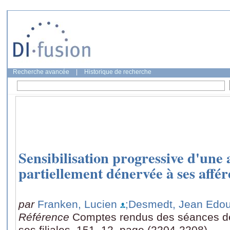
Recherche avancée
|
Historique de recherche
Sensibilisation progressive d'une a
partiellement dénervée à ses affér
par
Franken, Lucien
;Desmedt, Jean Edo
Référence
Comptes rendus des séances de 
ses filiales, 151, 12, page (2204-2208)