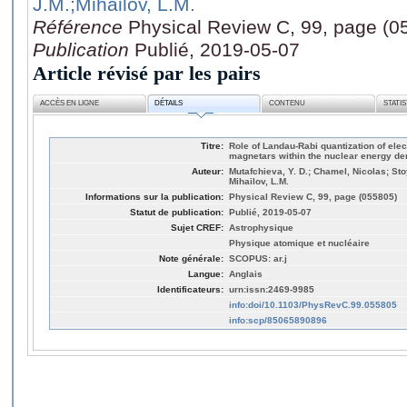
J.M.
;Mihailov, L.M.
Référence
Physical Review C, 99, page (0
Publication
Publié, 2019-05-07
Article révisé par les pairs
ACCÈS EN LIGNE
DÉTAILS
CONTENU
STATI
Titre:
Role of Landau-Rabi quantization of elec
magnetars within the nuclear energy den
Auteur:
Mutafchieva, Y. D.; Chamel, Nicolas; Sto
Mihailov, L.M.
Informations sur la publication:
Physical Review C, 99, page (055805)
Statut de publication:
Publié, 2019-05-07
Sujet CREF:
Astrophysique
Physique atomique et nucléaire
Note générale:
SCOPUS: ar.j
Langue:
Anglais
Identificateurs:
urn:issn:2469-9985
info:doi/10.1103/PhysRevC.99.055805
info:scp/85065890896