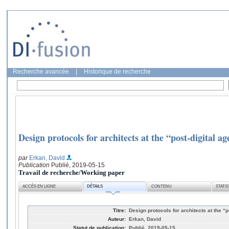
Recherche avancée
|
Historique de recherche
Design protocols for architects at the “post-digital a
par
Erkan, David
Publication
Publié, 2019-05-15
Travail de recherche/Working paper
ACCÈS EN LIGNE
DÉTAILS
CONTENU
STATI
Titre:
Design protocols for architects at the “
Auteur:
Erkan, David
Statut de publication:
Publié, 2019-05-15