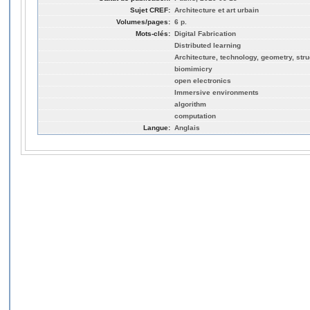
Sujet CREF:
Architecture et art urbain
Volumes/pages:
6 p.
Mots-clés:
Digital Fabrication
Distributed learning
Architecture, technology, geometry, stru
biomimicry
open electronics
Immersive environments
algorithm
computation
Langue:
Anglais