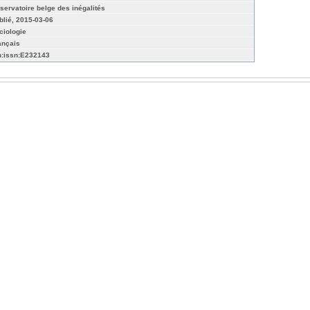
servatoire belge des inégalités
blié, 2015-03-06
ciologie
ançais
n:issn:E232143