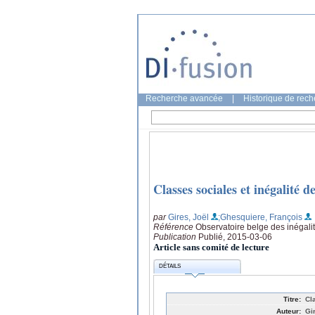
Recherche avancée
|
Historique de rec
Classes sociales et inégalité d
par
Gires, Joël
;Ghesquiere, François
Référence
Observatoire belge des inégali
Publication
Publié, 2015-03-06
Article sans comité de lecture
DÉTAILS
Titre:
Cl
Auteur:
Gi