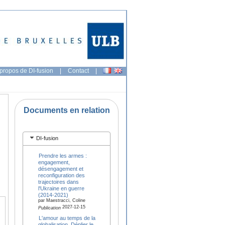
propos de DI-fusion
|
Contact
|
Documents en relation
DI-fusion
Prendre les armes :
engagement,
désengagement et
reconfiguration des
trajectoires dans
l'Ukraine en guerre
(2014-2021)
par Maestracci, Coline
2027-12-15
Publication
L'amour au temps de la
globalisation. Déplier le