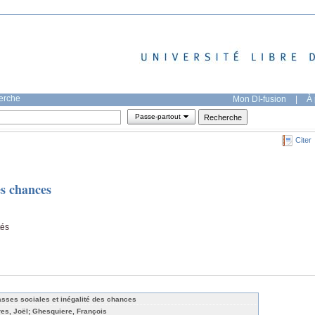
herche
Mon DI-fusion
|
À 
Passe-partout
Citer
es chances
tés
asses sociales et inégalité des chances
res, Joël; Ghesquiere, François