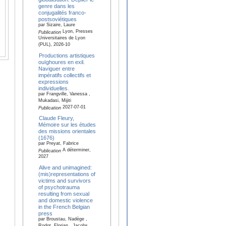
genre dans les
conjugalités franco-
postsoviétiques
par Sizaire, Laure
Lyon, Presses
Publication
Universitaires de Lyon
(PUL), 2026-10
Productions artistiques
ouïghoures en exil.
Naviguer entre
impératifs collectifs et
expressions
individuelles.
par Frangville, Vanessa ,
Mukadasi, Mijiti
2027-07-01
Publication
Claude Fleury,
Mémoire sur les études
des missions orientales
(1676)
par Preyat, Fabrice
A déterminer,
Publication
2027
Alive and unimagined:
(mis)representations of
victims and survivors
of psychotrauma
resulting from sexual
and domestic violence
in the French Belgian
press
par Broustau, Nadège ,