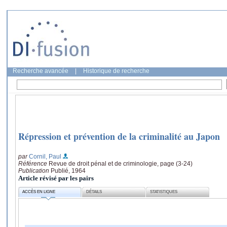
Recherche avancée
|
Historique de recherche
Répression et prévention de la criminalité au Japon
par
Cornil, Paul
Référence
Revue de droit pénal et de criminologie, page (3-24)
Publication
Publié, 1964
Article révisé par les pairs
ACCÈS EN LIGNE
DÉTAILS
STATISTIQUES