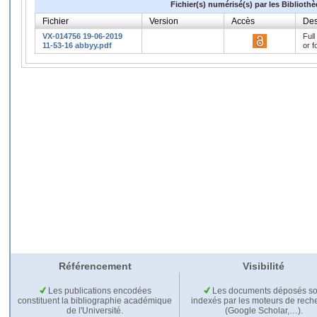
Fichier(s) numérisé(s) par les Biblioth
Fichier
Version
Accès
Des
VX-014756 19-06-2019
Full
11-53-16 abbyy.pdf
or f
Référencement
Visibilité
Les publications encodées
Les documents déposés so
constituent la bibliographie académique
indexés par les moteurs de rech
de l'Université.
(Google Scholar,…).