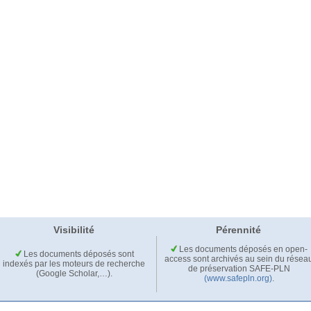
Visibilité
Pérennité
Les documents déposés en open-
Les documents déposés sont
access sont archivés au sein du résea
indexés par les moteurs de recherche
de préservation SAFE-PLN
(Google Scholar,…).
(www.safepln.org)
.