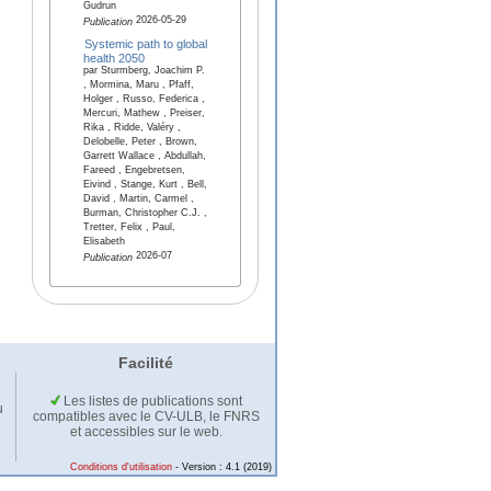
Gudrun
2026-05-29
Publication
Systemic path to global
health 2050
par Sturmberg, Joachim P.
, Mormina, Maru , Pfaff,
Holger , Russo, Federica ,
Mercuri, Mathew , Preiser,
Rika , Ridde, Valéry ,
Delobelle, Peter , Brown,
Garrett Wallace , Abdullah,
Fareed , Engebretsen,
Eivind , Stange, Kurt , Bell,
David , Martin, Carmel ,
Burman, Christopher C.J. ,
Tretter, Felix , Paul,
Elisabeth
2026-07
Publication
Facilité
Les listes de publications sont
u
compatibles avec le CV-ULB, le FNRS
et accessibles sur le web.
Conditions d'utilisation
- Version : 4.1 (2019)