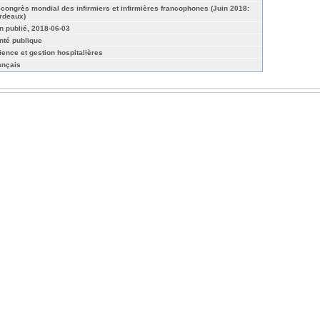
 congrès mondial des infirmiers et infirmières francophones (Juin 2018:
rdeaux)
n publié, 2018-06-03
nté publique
ience et gestion hospitalières
ançais