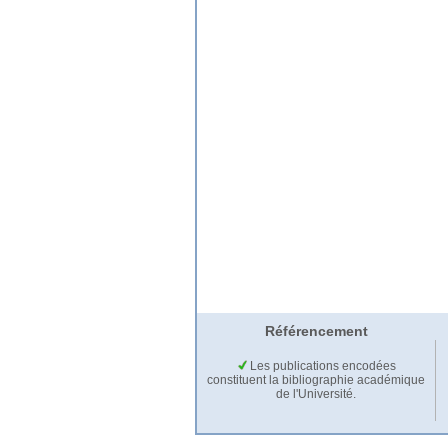
Référencement
Les publications encodées
constituent la bibliographie académique
de l'Université.