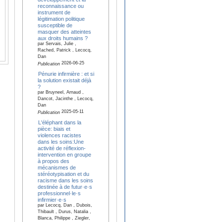
reconnaissance ou
instrument de
légitimation politique
susceptible de
masquer des atteintes
aux droits humains ?
par Servais, Julie ,
Rached, Patrick , Lecocq,
Dan
2026-06-25
Publication
Pénurie infirmière : et si
la solution existait déjà
?
par Bruyneel, Arnaud ,
Dancot, Jacinthe , Lecocq,
Dan
2025-05-11
Publication
L'éléphant dans la
pièce: biais et
violences racistes
dans les soins:Une
activité de réflexion-
intervention en groupe
à propos des
mécanismes de
stéréotypisation et du
racisme dans les soins
destinée à de futur·e·s
professionnel·le·s
infirmier·e·s
par Lecocq, Dan , Dubois,
Thibault , Durus, Natalia ,
Blanca, Philippe , Ziegler,