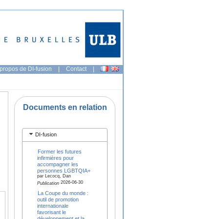
propos de DI-fusion
|
Contact
|
Documents en relation
DI-fusion
Former les futures
infirmières pour
accompagner les
personnes LGBTQIA+
par Lecocq, Dan
2026-06-30
Publication
La Coupe du monde :
outil de promotion
internationale
favorisant le
développement et la