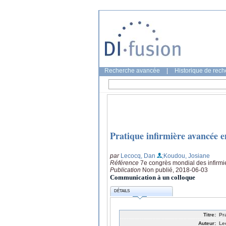
Recherche avancée
|
Historique de rec
Pratique infirmière avancée en
par
Lecocq, Dan
;Koudou, Josiane
Référence
7e congrès mondial des infirmi
Publication
Non publié, 2018-06-03
Communication à un colloque
DÉTAILS
Titre:
Pr
Auteur:
Le