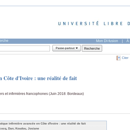
herche
Mon DI-fusion
|
À 
Passe-partout
Citer
 Côte d'Ivoire : une réalité de fait
ers et infirmières francophones (Juin 2018: Bordeaux)
atique infirmière avancée en Côte d'Ivoire : une réalité de fait
cocq, Dan; Koudou, Josiane