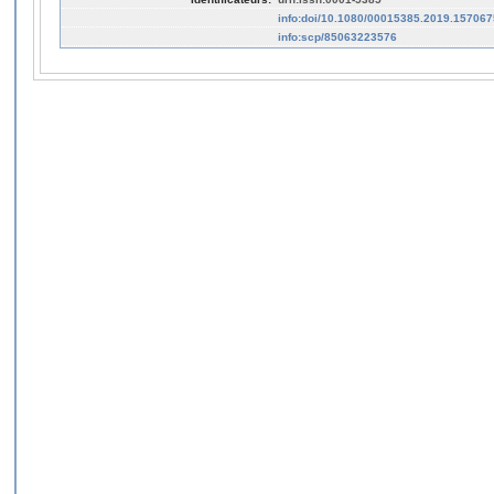
info:doi/10.1080/00015385.2019.157067
info:scp/85063223576