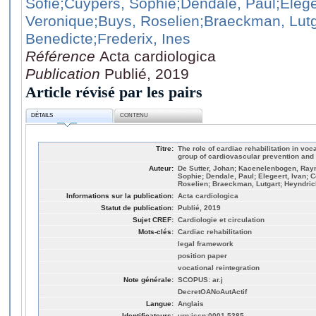
Sofie
;Cuypers, Sophie
;Dendale, Paul
;Elege
Veronique
;Buys, Roselien
;Braeckman, Lutg
Benedicte
;Frederix, Ines
Référence
Acta cardiologica
Publication
Publié, 2019
Article révisé par les pairs
DÉTAILS
CONTENU
Titre:
The role of cardiac rehabilitation in voc
group of cardiovascular prevention and r
Auteur:
De Sutter, Johan; Kacenelenbogen, Ray
Sophie; Dendale, Paul; Elegeert, Ivan; 
Roselien; Braeckman, Lutgart; Heyndrick
Informations sur la publication:
Acta cardiologica
Statut de publication:
Publié, 2019
Sujet CREF:
Cardiologie et circulation
Mots-clés:
Cardiac rehabilitation
legal framework
position paper
vocational reintegration
Note générale:
SCOPUS: ar.j
DecretOANoAutActif
Langue:
Anglais
Identificateurs:
urn:issn:0001-5385