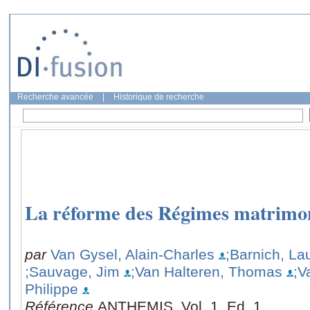
Recherche avancée
|
Historique de recherche
La réforme des Régimes matrimon
par
Van Gysel, Alain-Charles
;Barnich, La
;Sauvage, Jim
;Van Halteren, Thomas
;V
Philippe
Référence
ANTHEMIS, Vol. 1, Ed. 1