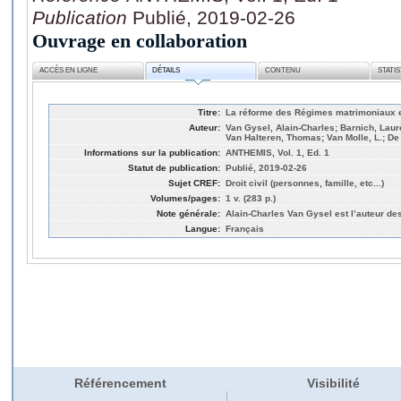
Publication
Publié, 2019-02-26
Ouvrage en collaboration
ACCÈS EN LIGNE
DÉTAILS
CONTENU
STATI
Titre:
La réforme des Régimes matrimoniaux e
Auteur:
Van Gysel, Alain-Charles; Barnich, Lau
Van Halteren, Thomas; Van Molle, L.; De
Informations sur la publication:
ANTHEMIS, Vol. 1, Ed. 1
Statut de publication:
Publié, 2019-02-26
Sujet CREF:
Droit civil (personnes, famille, etc...)
Volumes/pages:
1 v. (283 p.)
Note générale:
Alain-Charles Van Gysel est l’auteur de
Langue:
Français
Référencement
Visibilité