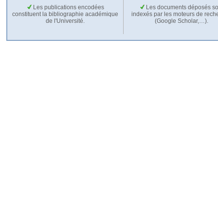
Les publications encodées
Les documents déposés so
constituent la bibliographie académique
indexés par les moteurs de rech
de l'Université.
(Google Scholar,…).