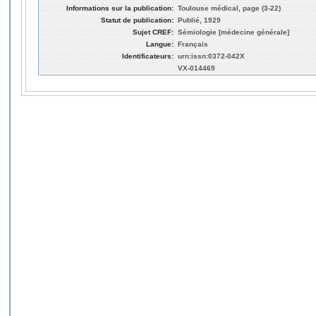
Informations sur la publication:
Toulouse médical, page (3-22)
Statut de publication:
Publié, 1929
Sujet CREF:
Sémiologie [médecine générale]
Langue:
Français
Identificateurs:
urn:issn:0372-042X
VX-014469