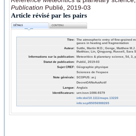
Publication
Publié, 2019-03
Article révisé par les pairs
DÉTAILS
CONTENU
Titre:
The atmospheric entry of fine-grained mi
gases in heating and fragmentation
Auteur:
Suttle, Martin M.D.; Genge, Matthew M.J.
Matthias; Lin, Qingyang; Russell, Sara S
Informations sur la publication:
Meteoritics & planetary science, 54, 3, 
Statut de publication:
Publié, 2019-03
Sujet CREF:
Géographie physique
Sciences de l'espace
Note générale:
SCOPUS: ar.j
DecretOANoAutActif
Langue:
Anglais
Identificateurs:
urn:issn:1086-9379
info:doi/10.1111/maps.13220
info:scp/85056988265