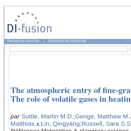
Recherche avancée
|
Historique de recherche
The atmospheric entry of fine-gr
The role of volatile gases in heat
par
Suttle, Martin M.D.
;Genge, Matthew M.
Matthias
;Lin, Qingyang
;Russell, Sara S.S
Référence
Meteoritics & planetary science