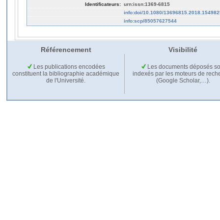
Identificateurs:
urn:issn:1369-6815
info:doi/10.1080/13696815.2018.154982
info:scp/85057627544
Référencement
Visibilité
Les publications encodées
Les documents déposés so
constituent la bibliographie académique
indexés par les moteurs de rech
de l'Université.
(Google Scholar,…).