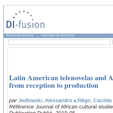
Recherche avancée
|
Historique de recherche
Latin American telenovelas and A
from reception to production
par
Jedlowski, Alessandro
;Rêgo, Cacilda
Référence
Journal of African cultural studi
Publication
Publié, 2019-05