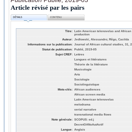
Article révisé par les pairs
DÉTAILS
CONTENU
Titre:
Latin American telenovelas and African
production
Auteur:
Jedlowski, Alessandro; Rêgo, Cacilda
Informations sur la publication:
Journal of African cultural studies, 31, 
Statut de publication:
Publié, 2019-05
Sujet CREF:
Lettres
Langues et littératures
Théorie de la littérature
Musicologie
Arts
Sociologie
Sociolinguistique
Mots-clés:
African audiences
African screen media
Latin American telenovelas
melodrama
serial narrative
transnational media flows
Note générale:
SCOPUS: ed.j
DecretOANoAutActif
Langue:
Anglais