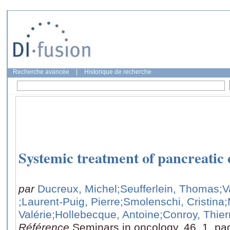
Recherche avancée
|
Historique de recherche
Systemic treatment of pancreatic 
par
Ducreux, Michel
;Seufferlein, Thomas
;
;Laurent-Puig, Pierre
;Smolenschi, Cristina
;
Valérie
;Hollebecque, Antoine
;Conroy, Thier
Référence
Seminars in oncology, 46, 1, pa