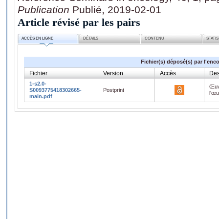
Publication
Publié, 2019-02-01
Article révisé par les pairs
ACCÈS EN LIGNE
DÉTAILS
CONTENU
STATI
Fichier(s) déposé(s) par l'enc
Fichier
Version
Accès
Des
1-s2.0-
Œuv
S0093775418302665-
Postprint
l'œ
main.pdf