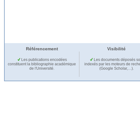
Référencement
Visibilité
Les publications encodées
Les documents déposés so
constituent la bibliographie académique
indexés par les moteurs de rech
de l'Université.
(Google Scholar,…).