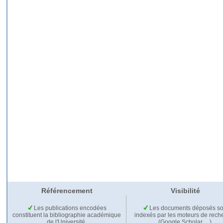
Référencement
Visibilité
Les publications encodées
Les documents déposés so
constituent la bibliographie académique
indexés par les moteurs de rech
de l'Université.
(Google Scholar,…).