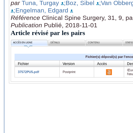
par
Tuna, Turgay
;Boz, Sibel
;Van Obber
;Engelman, Edgard
Référence
Clinical Spine Surgery, 31, 9, 
Publication
Publié, 2018-11-01
Article révisé par les pairs
ACCÈS EN LIGNE
DÉTAILS
CONTENU
STATI
Fichier(s) déposé(s) par l'enc
Fichier
Version
Accès
Des
Œuv
37572PU5.pdf
Postprint
l'œ