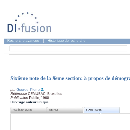
Recherche avancée
|
Historique de recherche
Sixième note de la 8ème section: à propos de démogr
par
Gourou, Pierre
Référence
CEMUBAC, Bruxelles
Publication
Publié, 1960
Ouvrage auteur unique
ACCÈS EN LIGNE
DÉTAILS
STATISTIQUES