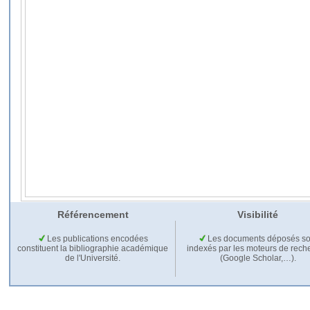
Référencement
Visibilité
Les publications encodées
Les documents déposés so
constituent la bibliographie académique
indexés par les moteurs de rech
de l'Université.
(Google Scholar,…).