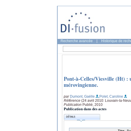
Recherche avancée
|
Historique de rec
Pont-à-Celles/Viesville (Ht) 
mérovingienne.
par
Dumont, Gaëlle
;Polet, Caroline
Référence
(24 avril 2010: Louvain-la-Neu
Publication
Publié, 2010
Publication dans des actes
DÉTAILS
Titre:
Po