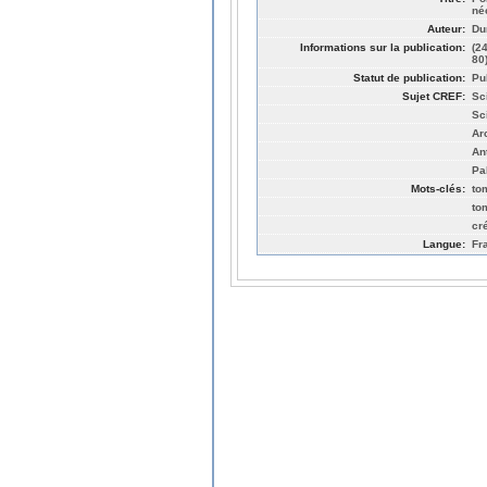
né
Auteur:
Du
Informations sur la publication:
(2
80
Statut de publication:
Pu
Sujet CREF:
Sc
Sc
Ar
An
Pa
Mots-clés:
to
to
cr
Langue:
Fr