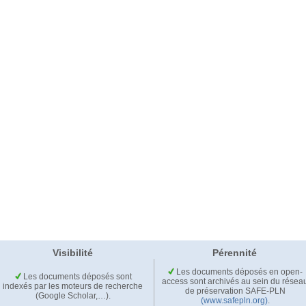
Visibilité
Pérennité
Les documents déposés en open-
Les documents déposés sont
access sont archivés au sein du résea
indexés par les moteurs de recherche
de préservation SAFE-PLN
(Google Scholar,…).
(www.safepln.org)
.