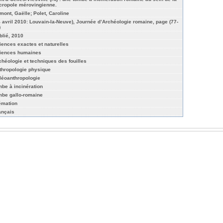
cropole mérovingienne.
mont, Gaëlle; Polet, Caroline
4 avril 2010: Louvain-la-Neuve), Journée d’Archéologie romaine, page (77-
)
blié, 2010
iences exactes et naturelles
iences humaines
chéologie et techniques des fouilles
thropologie physique
léoanthropologie
mbe à incinération
mbe gallo-romaine
émation
ançais