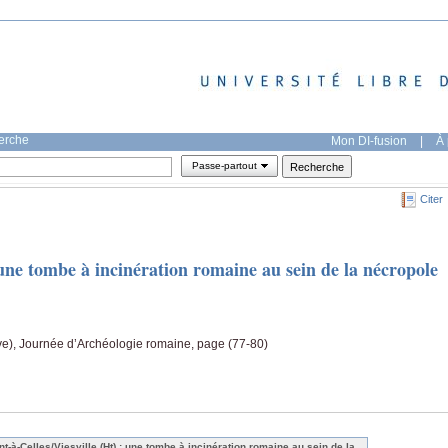
herche
Mon DI-fusion
|
À 
Passe-partout
Citer
: une tombe à incinération romaine au sein de la nécropole
ve), Journée d’Archéologie romaine, page (77-80)
nt-à-Celles/Viesville (Ht) : une tombe à incinération romaine au sein de la