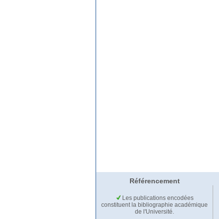
Référencement
Les publications encodées
constituent la bibliographie académique
de l'Université.