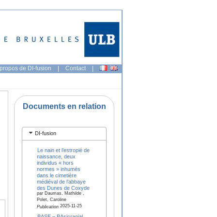
propos de DI-fusion
|
Contact
|
Documents en relation
DI-fusion
Le nain et l’estropié de
naissance, deux
individus « hors
normes » inhumés
dans le cimetière
médiéval de l’abbaye
des Dunes de Coxyde
par Daumas, Mathilde ,
Polet, Caroline
2025-11-25
Publication
BASE – BAsicranial