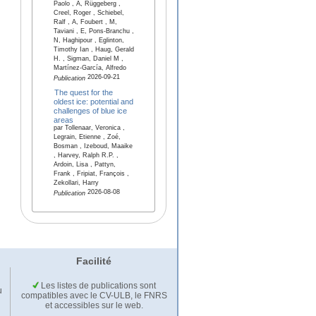
Paolo , A, Rüggeberg ,
Creel, Roger , Schiebel,
Ralf , A, Foubert , M,
Taviani , E, Pons-Branchu ,
N, Haghipour , Eglinton,
Timothy Ian , Haug, Gerald
H. , Sigman, Daniel M ,
Martínez-García, Alfredo
2026-09-21
Publication
The quest for the
oldest ice: potential and
challenges of blue ice
areas
par Tollenaar, Veronica ,
Legrain, Etienne , Zoé,
Bosman , Izeboud, Maaike
, Harvey, Ralph R.P. ,
Ardoin, Lisa , Pattyn,
Frank , Fripiat, François ,
Zekollari, Harry
2026-08-08
Publication
Facilité
Les listes de publications sont
u
compatibles avec le CV-ULB, le FNRS
et accessibles sur le web.