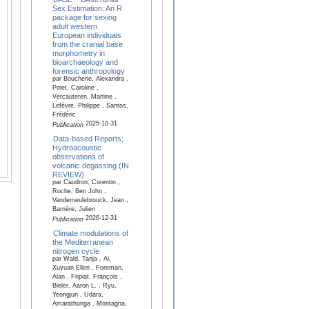
Sex Estimation: An R
package for sexing
adult western
European individuals
from the cranial base
morphometry in
bioarchaeology and
forensic anthropology
par Boucherie, Alexandra ,
Polet, Caroline ,
Vercauteren, Martine ,
Lefèvre, Philippe , Santos,
Frédéric
2025-10-31
Publication
Data-based Reports;
Hydroacoustic
observations of
volcanic degassing (IN
REVIEW)
par Caudron, Corentin ,
Roche, Ben John ,
Vandemeulebrouck, Jean ,
Barrière, Julien
2026-12-31
Publication
Climate modulations of
the Mediterranean
nitrogen cycle
par Wald, Tanja , Ai,
Xuyuan Ellen , Foreman,
Alan , Fripiat, François ,
Bieler, Aaron L. , Ryu,
Yeongjun , Udara,
Amarathunga , Montagna,