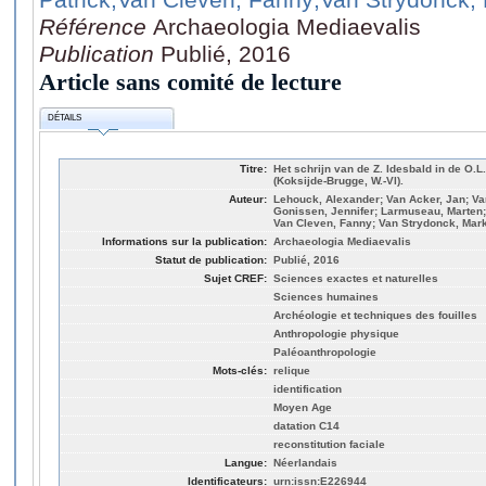
Référence
Archaeologia Mediaevalis
Publication
Publié, 2016
Article sans comité de lecture
DÉTAILS
Titre:
Het schrijn van de Z. Idesbald in de O.L.V
(Koksijde-Brugge, W.-Vl).
Auteur:
Lehouck, Alexander; Van Acker, Jan; Van
Gonissen, Jennifer; Larmuseau, Marten; 
Van Cleven, Fanny; Van Strydonck, Mar
Informations sur la publication:
Archaeologia Mediaevalis
Statut de publication:
Publié, 2016
Sujet CREF:
Sciences exactes et naturelles
Sciences humaines
Archéologie et techniques des fouilles
Anthropologie physique
Paléoanthropologie
Mots-clés:
relique
identification
Moyen Age
datation C14
reconstitution faciale
Langue:
Néerlandais
Identificateurs:
urn:issn:E226944