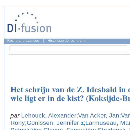
Recherche avancée
|
Historique de recherche
Het schrijn van de Z. Idesbald in 
wie ligt er in de kist? (Koksijde-B
par
Lehouck, Alexander
;Van Acker, Jan
;Va
Rony
;Gonissen, Jennifer
;Larmuseau, Ma
Patrick
;Van Cleven, Fanny
;Van Strydonck,