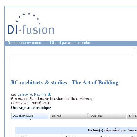
Recherche avancée
|
Historique de recherche
BC architects & studies - The Act of Building
par
Lefebvre, Pauline
Référence
Flanders Architecture Institute, Antwerp
Publication
Publié, 2018
Ouvrage auteur unique
ACCÈS EN LIGNE
DÉTAILS
CONTENU
STATI
Fichier(s) déposé(s) par l'enc