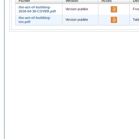
Fichier
Version
Accès
Des
the-act-of-building-
Version publiée
Fro
2018-04-30-COVER.pdf
the-act-of-building-
Version publiée
Tabl
toc.pdf