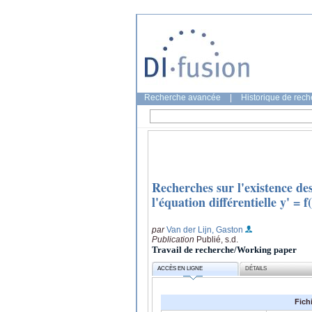
Recherche avancée
|
Historique de rec
Recherches sur l'existence des
l'équation différentielle y' = f(
par
Van der Lijn, Gaston
Publication
Publié, s.d.
Travail de recherche/Working paper
ACCÈS EN LIGNE
DÉTAILS
Fich