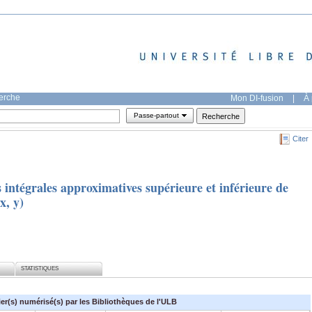
herche
Mon DI-fusion
|
À 
Passe-partout
Citer
 intégrales approximatives supérieure et inférieure de
x, y)
STATISTIQUES
ier(s) numérisé(s) par les Bibliothèques de l'ULB