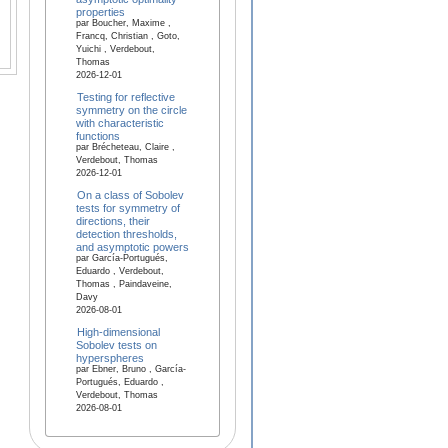
properties
par Boucher, Maxime ,
Francq, Christian , Goto,
Yuichi , Verdebout,
Thomas
2026-12-01
Testing for reflective
symmetry on the circle
with characteristic
functions
par Brécheteau, Claire ,
Verdebout, Thomas
2026-12-01
On a class of Sobolev
tests for symmetry of
directions, their
detection thresholds,
and asymptotic powers
par García-Portugués,
Eduardo , Verdebout,
Thomas , Paindaveine,
Davy
2026-08-01
High-dimensional
Sobolev tests on
hyperspheres
par Ebner, Bruno , García-
Portugués, Eduardo ,
Verdebout, Thomas
2026-08-01