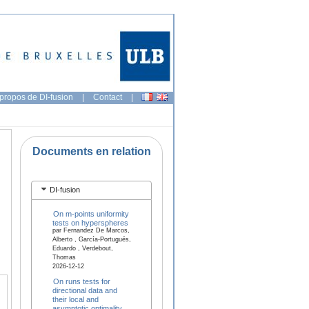
propos de DI-fusion
|
Contact
|
Documents en relation
DI-fusion
On m-points uniformity
tests on hyperspheres
par Fernandez De Marcos,
Alberto , García-Portugués,
Eduardo , Verdebout,
Thomas
2026-12-12
On runs tests for
directional data and
their local and
asymptotic optimality