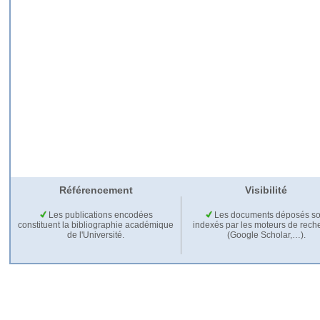
Référencement
Visibilité
Les publications encodées
Les documents déposés so
constituent la bibliographie académique
indexés par les moteurs de rech
de l'Université.
(Google Scholar,…).