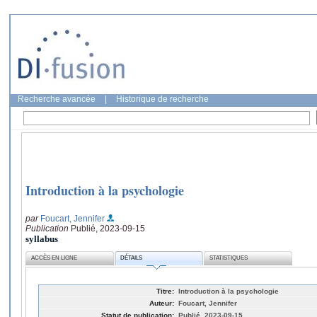
Recherche avancée
|
Historique de recherche
Introduction à la psychologie
par
Foucart, Jennifer
Publication
Publié, 2023-09-15
syllabus
ACCÈS EN LIGNE
DÉTAILS
STATISTIQUES
Titre:
Introduction à la psychologie
Auteur:
Foucart, Jennifer
Statut de publication:
Publié, 2023-09-15