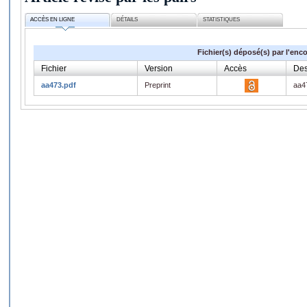
ACCÈS EN LIGNE
DÉTAILS
STATISTIQUES
Fichier(s) déposé(s) par l'enc
Fichier
Version
Accès
Des
aa473.pdf
Preprint
aa4