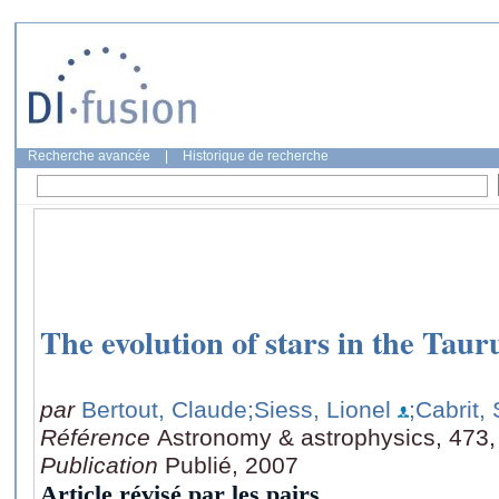
Recherche avancée
|
Historique de recherche
The evolution of stars in the Taur
par
Bertout, Claude
;Siess, Lionel
;Cabrit, 
Référence
Astronomy & astrophysics, 473,
Publication
Publié, 2007
Article révisé par les pairs