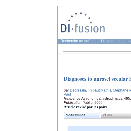
Recherche avancée
|
Historique de rec
Diagnoses to unravel secular 
par
Decressin, Thibaut
;Mathis, Stéphane
;
Paul
Référence
Astronomy & astrophysics, 495,
Publication
Publié, 2009
Article révisé par les pairs
ACCÈS EN LIGNE
DÉTAILS