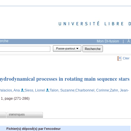
herche
Mon DI-fusion
|
À 
Passe-partout
Citer
hydrodynamical processes in rotating main sequence stars
Palacios, Ana
;Siess, Lionel
;Talon, Suzanne
;Charbonnel, Corinne
;Zahn, Jean-
 1, page (271-286)
STATISTIQUES
Fichier(s) déposé(s) par l'encodeur