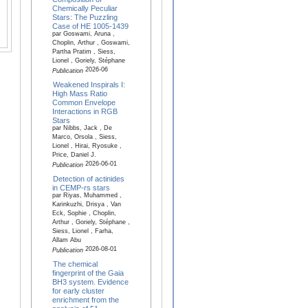
Chemically Peculiar
Stars: The Puzzling
Case of HE 1005-1439
par Goswami, Aruna ,
Choplin, Arthur , Goswami,
Partha Pratim , Siess,
Lionel , Goriely, Stéphane
2026-06
Publication
Weakened Inspirals I:
High Mass Ratio
Common Envelope
Interactions in RGB
Stars
par Nibbs, Jack , De
Marco, Orsola , Siess,
Lionel , Hirai, Ryosuke ,
Price, Daniel J.
2026-06-01
Publication
Detection of actinides
in CEMP-rs stars
par Riyas, Muhammed ,
Karinkuzhi, Drisya , Van
Eck, Sophie , Choplin,
Arthur , Goriely, Stéphane ,
Siess, Lionel , Farha,
Allam Abu
2026-08-01
Publication
The chemical
fingerprint of the Gaia
BH3 system. Evidence
for early cluster
enrichment from the