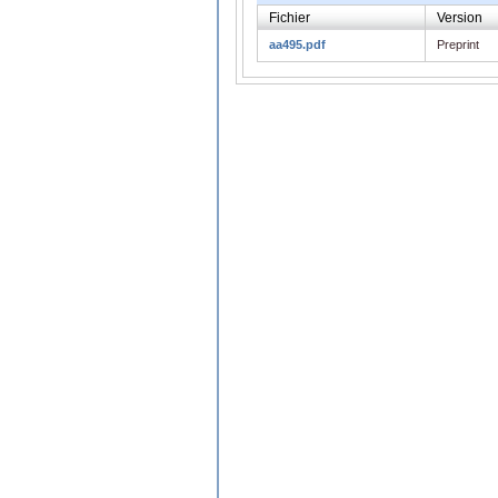
Fichier
Version
aa495.pdf
Preprint