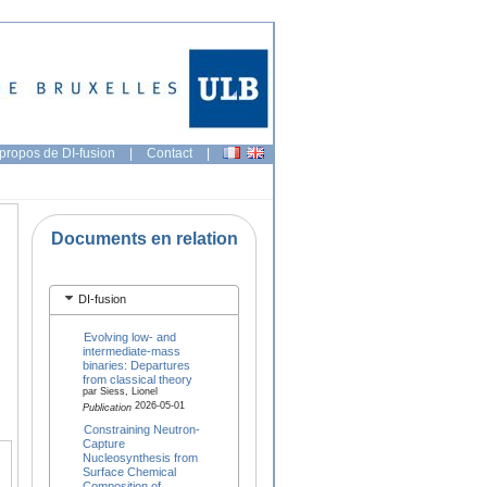
propos de DI-fusion
|
Contact
|
Documents en relation
DI-fusion
Evolving low- and
intermediate-mass
binaries: Departures
from classical theory
par Siess, Lionel
2026-05-01
Publication
Constraining Neutron-
Capture
Nucleosynthesis from
Surface Chemical
Composition of