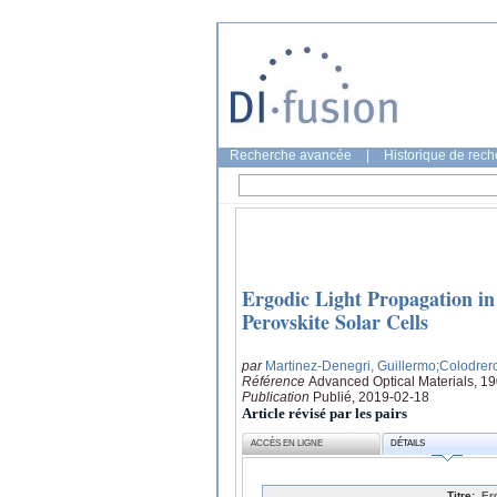
Recherche avancée
|
Historique de rec
Ergodic Light Propagation in
Perovskite Solar Cells
par
Martinez-Denegri, Guillermo
;Colodrero
Référence
Advanced Optical Materials, 1
Publication
Publié, 2019-02-18
Article révisé par les pairs
ACCÈS EN LIGNE
DÉTAILS
Titre:
Er