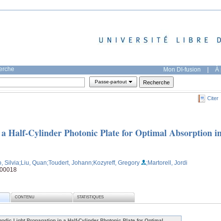
herche
Mon DI-fusion
|
À 
Passe-partout
Citer
 a Half-Cylinder Photonic Plate for Optimal Absorption i
, Silvia
;Liu, Quan
;Toudert, Johann
;Kozyreff, Gregory
;Martorell, Jordi
900018
CONTENU
STATISTIQUES
godic Light Propagation in a Half-Cylinder Photonic Plate for Optimal