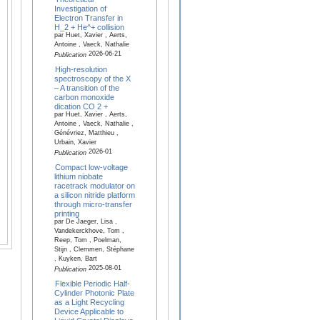
Investigation of
Electron Transfer in
H_2 + He^+ collision
par Huet, Xavier , Aerts,
Antoine , Vaeck, Nathalie
2026-06-21
Publication
High-resolution
spectroscopy of the X
– A transition of the
carbon monoxide
dication CO 2 +
par Huet, Xavier , Aerts,
Antoine , Vaeck, Nathalie ,
Génévriez, Matthieu ,
Urbain, Xavier
2026-01
Publication
Compact low-voltage
lithium niobate
racetrack modulator on
a silicon nitride platform
through micro-transfer
printing
par De Jaeger, Lisa ,
Vandekerckhove, Tom ,
Reep, Tom , Poelman,
Stijn , Clemmen, Stéphane
, Kuyken, Bart
2025-08-01
Publication
Flexible Periodic Half-
Cylinder Photonic Plate
as a Light Recycling
Device Applicable to