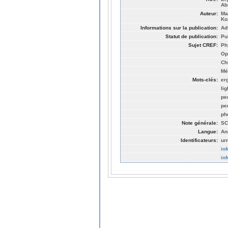
Ab
Auteur:
Ma
Ko
Informations sur la publication:
Ad
Statut de publication:
Pu
Sujet CREF:
Ph
Op
Ch
Mé
Mots-clés:
er
lig
pe
pe
ph
Note générale:
SC
Langue:
An
Identificateurs:
ur
in
in