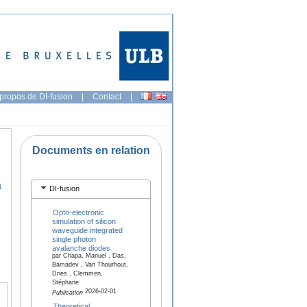
propos de DI-fusion
|
Contact
|
Documents en relation
n
DI-fusion
Opto-electronic
simulation of silicon
waveguide integrated
single photon
avalanche diodes
par Chapa, Manuel , Das,
Bamadev , Van Thourhout,
Dries , Clemmen,
Stéphane
2026-02-01
Publication
Theoretical