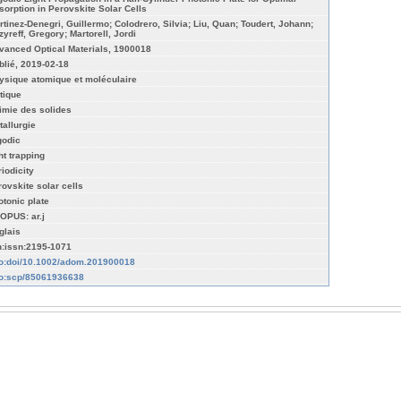
sorption in Perovskite Solar Cells
rtinez-Denegri, Guillermo; Colodrero, Silvia; Liu, Quan; Toudert, Johann;
zyreff, Gregory; Martorell, Jordi
vanced Optical Materials, 1900018
blié, 2019-02-18
ysique atomique et moléculaire
tique
imie des solides
tallurgie
godic
ht trapping
riodicity
rovskite solar cells
otonic plate
OPUS: ar.j
glais
n:issn:2195-1071
fo:doi/10.1002/adom.201900018
fo:scp/85061936638