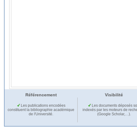
Référencement
Visibilité
Les publications encodées
Les documents déposés so
constituent la bibliographie académique
indexés par les moteurs de rech
de l'Université.
(Google Scholar,…).