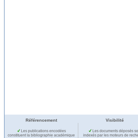
Référencement
Visibilité
Les publications encodées
Les documents déposés so
constituent la bibliographie académique
indexés par les moteurs de rech