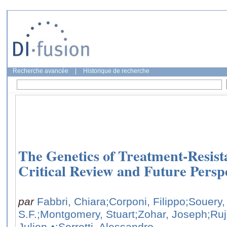
Recherche avancée
|
Historique de recherche
The Genetics of Treatment-Resist
Critical Review and Future Persp
par
Fabbri, Chiara
;Corponi, Filippo
;Souery,
S.F.
;Montgomery, Stuart
;Zohar, Joseph
;Ru
Julien
;Serretti, Alessandro