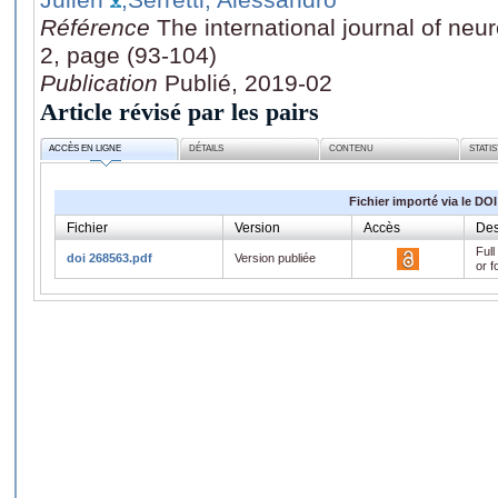
Référence
The international journal of ne
2, page (93-104)
Publication
Publié, 2019-02
Article révisé par les pairs
ACCÈS EN LIGNE
DÉTAILS
CONTENU
STATI
Fichier importé via le DOI
Fichier
Version
Accès
Des
Full
doi 268563.pdf
Version publiée
or f