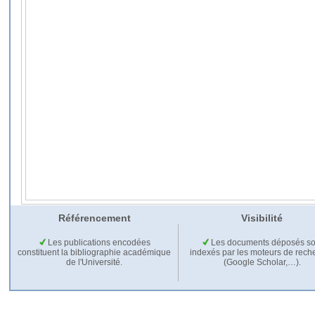
Référencement
Visibilité
Les publications encodées
Les documents déposés so
constituent la bibliographie académique
indexés par les moteurs de rech
de l'Université.
(Google Scholar,…).