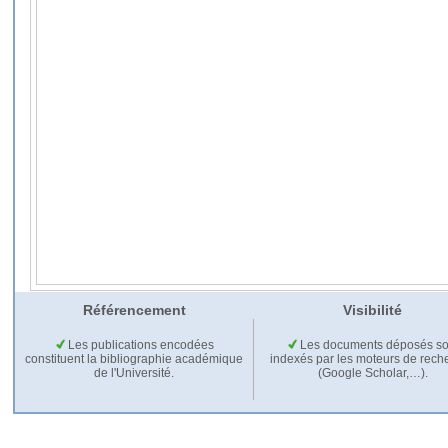
Référencement
Visibilité
Les publications encodées
Les documents déposés so
constituent la bibliographie académique
indexés par les moteurs de rech
de l'Université.
(Google Scholar,…).