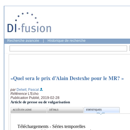
Recherche avancée
|
Historique de recherche
«Quel sera le prix d’Alain Destexhe pour le MR? »
par
Delwit, Pascal
Référence
L'Echo
Publication
Publié, 2019-02-28
Article de presse ou de vulgarisation
ACCÈS EN LIGNE
DÉTAILS
STATISTIQUES