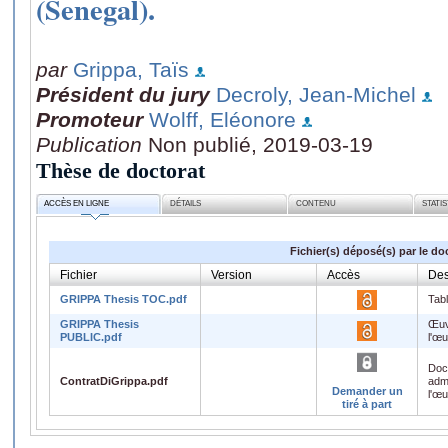
(Senegal).
par
Grippa, Taïs
Président du jury
Decroly, Jean-Michel
Promoteur
Wolff, Eléonore
Publication
Non publié, 2019-03-19
Thèse de doctorat
ACCÈS EN LIGNE
DÉTAILS
CONTENU
STATI
Fichier(s) déposé(s) par le do
Fichier
Version
Accès
Des
GRIPPA Thesis TOC.pdf
Tabl
GRIPPA Thesis
Œuv
PUBLIC.pdf
l'œ
Doc
ContratDiGrippa.pdf
admi
Demander un
l'œ
tiré à part