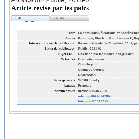
Article révisé par les pairs
DÉTAILS
CONTENU
Titre:
La stimulation électrique transcrânienne
Auteur:
Kornreich, Charles; Cole, Patricia E; Ka
Informations sur la publication:
Revue médicale de Bruxelles, 39, 1, pag
Statut de publication:
Publié, 2018-01
Sujet CREF:
Sciences bio-médicales et agricoles
Mots-clés:
Brain stimulation
Chronic pain
Cognitive decline
Depression
Note générale:
SCOPUS: ed.j
Langue:
Français
Identificateurs:
urn:issn:0035-3639
info:scp/85045342852
info:pmid/29528599