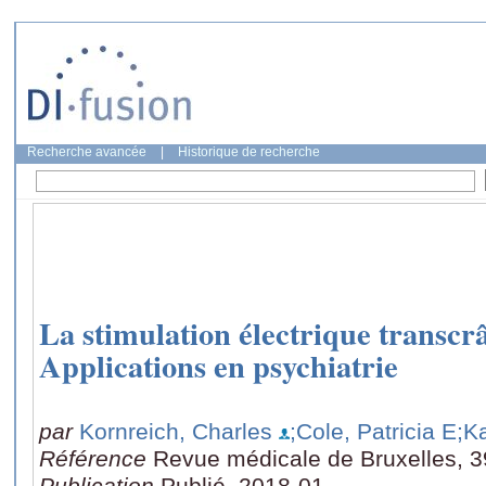
Recherche avancée
|
Historique de recherche
La stimulation électrique transcr
Applications en psychiatrie
par
Kornreich, Charles
;Cole, Patricia E
;K
Référence
Revue médicale de Bruxelles, 39
Publication
Publié, 2018-01