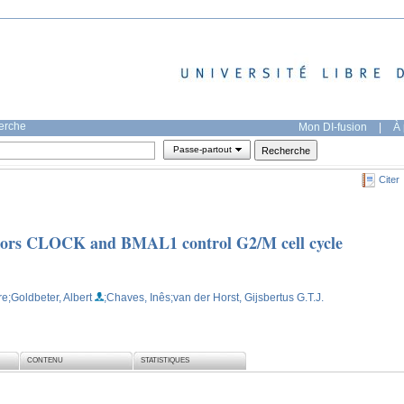
herche
Mon DI-fusion
|
À 
Passe-partout
Citer
lators CLOCK and BMAL1 control G2/M cell cycle
re
;Goldbeter, Albert
;Chaves, Inês
;van der Horst, Gijsbertus G.T.J.
CONTENU
STATISTIQUES