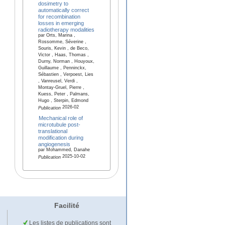
dosimetry to
automatically correct
for recombination
losses in emerging
radiotherapy modalities
par Orts, Marina ,
Rossomme, Séverine ,
Souris, Kevin , de Beco,
Victor , Haas, Thomas ,
Durny, Norman , Houyoux,
Guillaume , Penninckx,
Sébastien , Verpoest, Lies
, Vanreusel, Verdi ,
Montay-Gruel, Pierre ,
Kuess, Peter , Palmans,
Hugo , Sterpin, Edmond
2026-02
Publication
Mechanical role of
microtubule post-
translational
modification during
angiogenesis
par Mohammed, Danahe
2025-10-02
Publication
Facilité
Les listes de publications sont