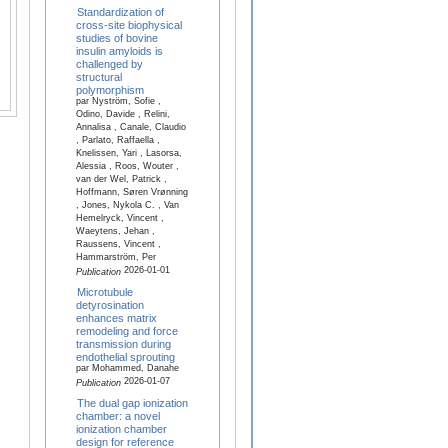
Standardization of
cross-site biophysical
studies of bovine
insulin amyloids is
challenged by
structural
polymorphism
par Nyström, Sofie ,
Odino, Davide , Relini,
Annalisa , Canale, Claudio
, Parlato, Raffaella ,
Knelissen, Yari , Lasorsa,
Alessia , Roos, Wouter ,
van der Wel, Patrick ,
Hoffmann, Søren Vrønning
, Jones, Nykola C. , Van
Hemelryck, Vincent ,
Waeytens, Jehan ,
Raussens, Vincent ,
Hammarström, Per
2026-01-01
Publication
Microtubule
detyrosination
enhances matrix
remodeling and force
transmission during
endothelial sprouting
par Mohammed, Danahe
2026-01-07
Publication
The dual gap ionization
chamber: a novel
ionization chamber
design for reference