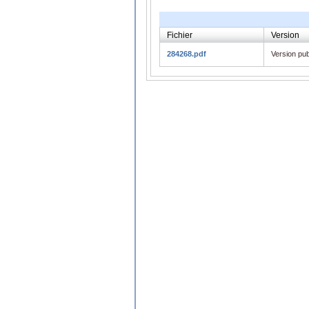
Fichier
Version
284268.pdf
Version pub