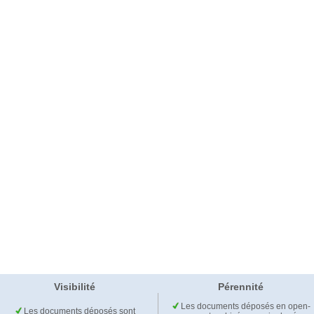
Visibilité
Pérennité
Les documents déposés en open-
Les documents déposés sont