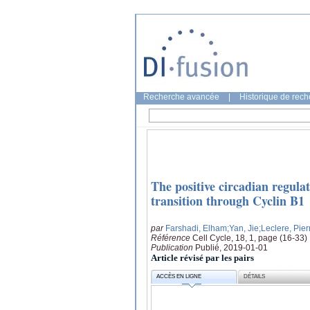
Recherche avancée
|
Historique de rec
The positive circadian regu
transition through Cyclin B1
par
Farshadi, Elham
;Yan, Jie
;Leclere, Pier
Référence
Cell Cycle, 18, 1, page (16-33)
Publication
Publié, 2019-01-01
Article révisé par les pairs
ACCÈS EN LIGNE
DÉTAILS