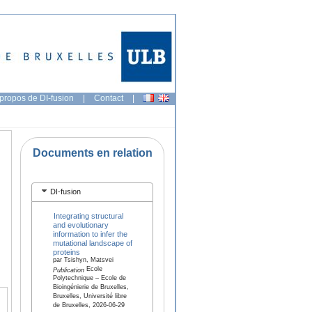
propos de DI-fusion
|
Contact
|
Documents en relation
DI-fusion
Integrating structural
and evolutionary
information to infer the
mutational landscape of
proteins
par Tsishyn, Matsvei
Ecole
Publication
Polytechnique – Ecole de
Bioingénierie de Bruxelles,
Bruxelles, Université libre
de Bruxelles, 2026-06-29