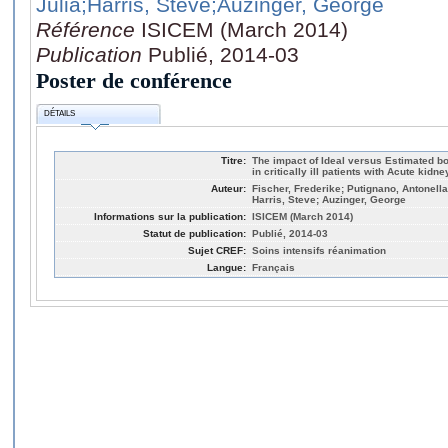
Julia
;Harris, Steve
;Auzinger, George
Référence
ISICEM (March 2014)
Publication
Publié, 2014-03
Poster de conférence
DÉTAILS
Titre:
The impact of Ideal versus Estimated bo
in critically ill patients with Acute kidne
Auteur:
Fischer, Frederike; Putignano, Antonella
Harris, Steve; Auzinger, George
Informations sur la publication:
ISICEM (March 2014)
Statut de publication:
Publié, 2014-03
Sujet CREF:
Soins intensifs réanimation
Langue:
Français