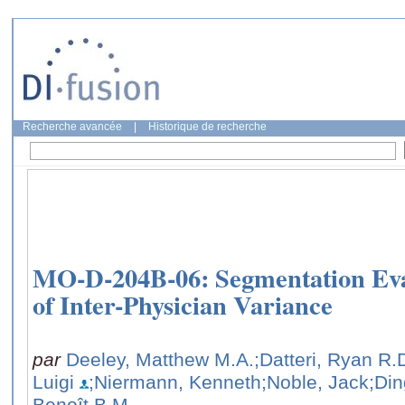
Recherche avancée
|
Historique de recherche
MO‐D‐204B‐06: Segmentation Eval
of Inter-Physician Variance
par
Deeley, Matthew M.A.
;Datteri, Ryan R.
Luigi
;Niermann, Kenneth
;Noble, Jack
;Di
Benoît B.M.