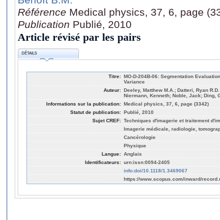
Référence
Medical physics, 37, 6, page (3
Publication
Publié, 2010
Article révisé par les pairs
DÉTAILS
Titre:
MO‐D‐204B‐06: Segmentation Evaluation in
Variance
Auteur:
Deeley, Matthew M.A.; Datteri, Ryan R.D.;
Niermann, Kenneth; Noble, Jack; Ding, 
Informations sur la publication:
Medical physics, 37, 6, page (3342)
Statut de publication:
Publié, 2010
Sujet CREF:
Techniques d'imagerie et traitement d'i
Imagerie médicale, radiologie, tomogra
Cancérologie
Physique
Langue:
Anglais
Identificateurs:
urn:issn:0094-2405
info:doi/10.1118/1.3469067
https://www.scopus.com/inward/record.