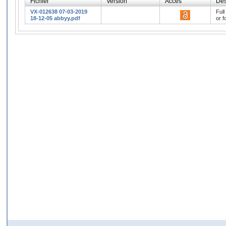
Fichier
Version
Accès
Des
VX-012638 07-03-2019
Full
18-12-05 abbyy.pdf
or f