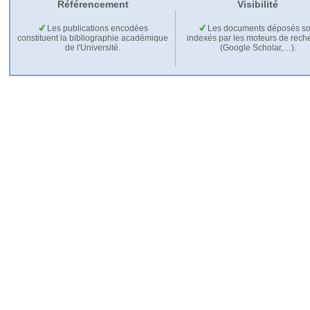
Référencement
Visibilité
Les publications encodées
Les documents déposés so
constituent la bibliographie académique
indexés par les moteurs de rech
de l'Université.
(Google Scholar,…).