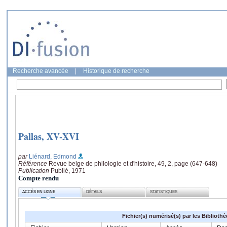
Recherche avancée
|
Historique de recherche
Pallas, XV-XVI
par
Liénard, Edmond
Référence
Revue belge de philologie et d'histoire, 49, 2, page (647-648)
Publication
Publié, 1971
Compte rendu
ACCÈS EN LIGNE
DÉTAILS
STATISTIQUES
Fichier(s) numérisé(s) par les Biblioth