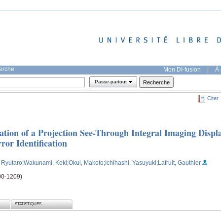
herche
Mon DI-fusion
|
À 
Passe-partout
Citer
tion of a Projection See-Through Integral Imaging Displ
or Identification
, Ryutaro
;Wakunami, Koki
;Okui, Makoto
;Ichihashi, Yasuyuki
;Lafruit, Gauthier
200-1209)
STATISTIQUES