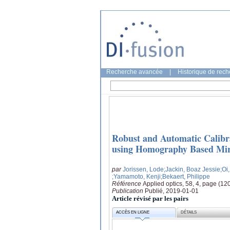
Recherche avancée
|
Historique de rec
Robust and Automatic Calibra
using Homography Based Mirr
par
Jorissen, Lode
;Jackin, Boaz Jessie
;Oi
;Yamamoto, Kenji
;Bekaert, Philippe
Référence
Applied optics, 58, 4, page (1
Publication
Publié, 2019-01-01
Article révisé par les pairs
ACCÈS EN LIGNE
DÉTAILS