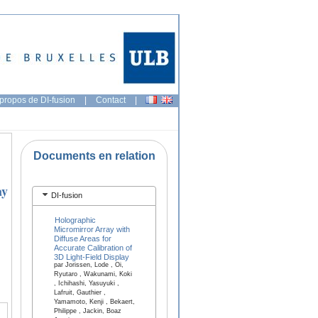
propos de DI-fusion
|
Contact
|
Documents en relation
ay
DI-fusion
Holographic
Micromirror Array with
Diffuse Areas for
Accurate Calibration of
3D Light-Field Display
par Jorissen, Lode , Oi,
Ryutaro , Wakunami, Koki
, Ichihashi, Yasuyuki ,
Lafruit, Gauthier ,
Yamamoto, Kenji , Bekaert,
Philippe , Jackin, Boaz