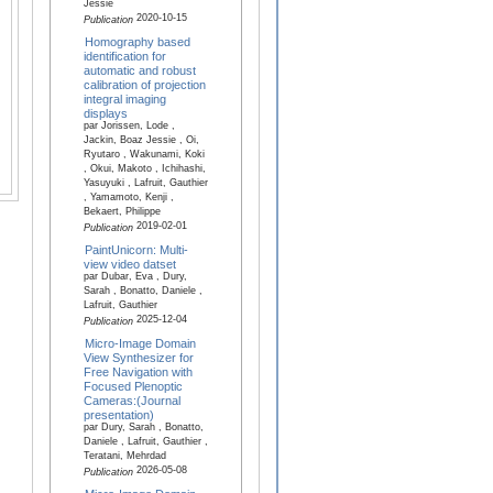
Jessie
2020-10-15
Publication
Homography based
identification for
automatic and robust
calibration of projection
integral imaging
displays
par Jorissen, Lode ,
Jackin, Boaz Jessie , Oi,
Ryutaro , Wakunami, Koki
, Okui, Makoto , Ichihashi,
Yasuyuki , Lafruit, Gauthier
, Yamamoto, Kenji ,
Bekaert, Philippe
2019-02-01
Publication
PaintUnicorn: Multi-
view video datset
par Dubar, Eva , Dury,
Sarah , Bonatto, Daniele ,
Lafruit, Gauthier
2025-12-04
Publication
Micro-Image Domain
View Synthesizer for
Free Navigation with
Focused Plenoptic
Cameras:(Journal
presentation)
par Dury, Sarah , Bonatto,
Daniele , Lafruit, Gauthier ,
Teratani, Mehrdad
2026-05-08
Publication