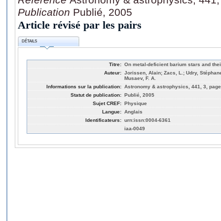
Publication
Publié, 2005
Article révisé par les pairs
DÉTAILS
Titre:
On metal-deficient barium stars and thei
Auteur:
Jorissen, Alain; Zacs, L.; Udry, Stéphan
Musaev, F. A.
Informations sur la publication:
Astronomy & astrophysics, 441, 3, page
Statut de publication:
Publié, 2005
Sujet CREF:
Physique
Langue:
Anglais
Identificateurs:
urn:issn:0004-6361
iaa-0049