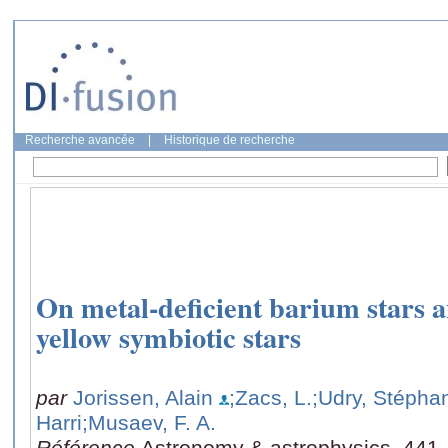
Recherche avancée
|
Historique de recherche
On metal-deficient barium stars a
yellow symbiotic stars
par
Jorissen, Alain
;Zacs, L.
;Udry, Stéph
Harri
;Musaev, F. A.
Référence
Astronomy & astrophysics, 441,