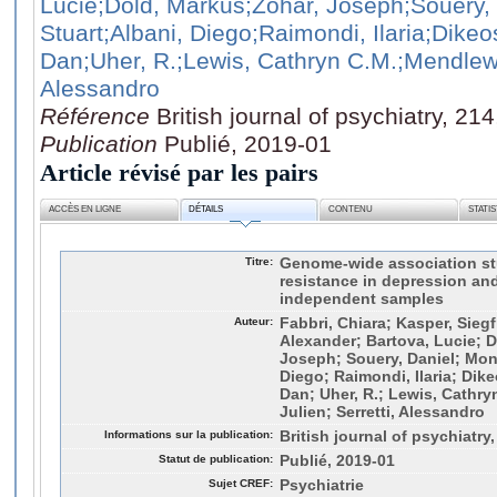
Lucie
;Dold, Markus
;Zohar, Joseph
;Souery,
Stuart
;Albani, Diego
;Raimondi, Ilaria
;Dikeos
Dan
;Uher, R.
;Lewis, Cathryn C.M.
;Mendlewi
Alessandro
Référence
British journal of psychiatry, 21
Publication
Publié, 2019-01
Article révisé par les pairs
ACCÈS EN LIGNE
DÉTAILS
CONTENU
STATI
Titre:
Genome-wide association st
resistance in depression and
independent samples
Auteur:
Fabbri, Chiara; Kasper, Siegf
Alexander; Bartova, Lucie; D
Joseph; Souery, Daniel; Mont
Diego; Raimondi, Ilaria; Dike
Dan; Uher, R.; Lewis, Cathry
Julien; Serretti, Alessandro
Informations sur la publication:
British journal of psychiatry,
Statut de publication:
Publié, 2019-01
Sujet CREF:
Psychiatrie