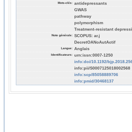
Mots-clés:
antidepressants
GWAS
pathway
polymorphism
Treatment-resistant depress
Note générale:
SCOPUS: ar.j
DecretOANoAutActif
Langue:
Anglais
Identificateurs:
urn:issn:0007-1250
info:doi/10.1192/bjp.2018.25
info:pii/S0007125018002568
info:scp/85058889706
info:pmid/30468137