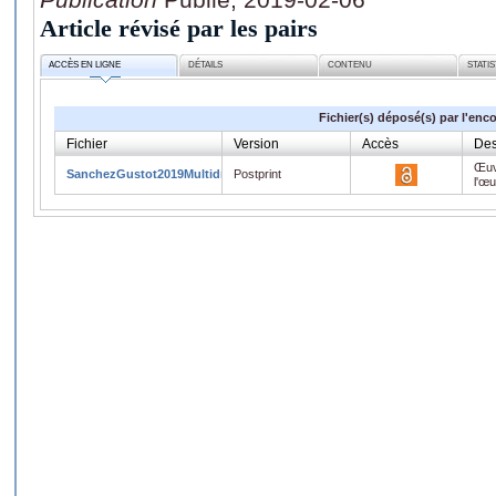
Article révisé par les pairs
ACCÈS EN LIGNE
DÉTAILS
CONTENU
STATI
Fichier(s) déposé(s) par l'enc
Fichier
Version
Accès
Des
Œuv
SanchezGustot2019MultidrugResistantBacterial.pdf
Postprint
l'œ