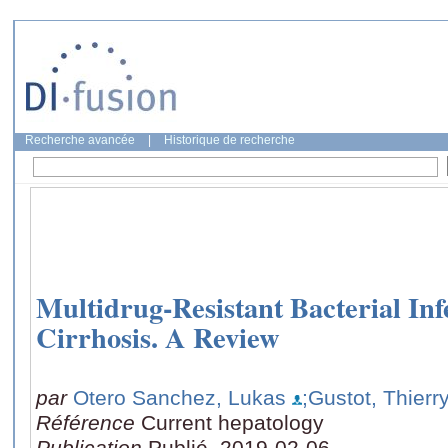
Recherche avancée
|
Historique de recherche
Multidrug-Resistant Bacterial Infe
Cirrhosis. A Review
par
Otero Sanchez, Lukas
;Gustot, Thierr
Référence
Current hepatology
Publication
Publié, 2019-02-06