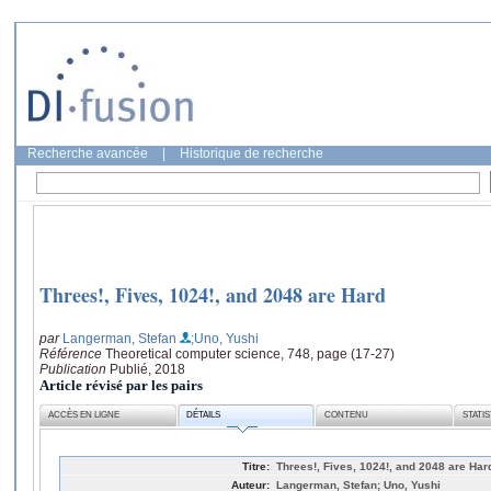
Recherche avancée
|
Historique de recherche
Threes!, Fives, 1024!, and 2048 are Hard
par
Langerman, Stefan
;Uno, Yushi
Référence
Theoretical computer science, 748, page (17-27)
Publication
Publié, 2018
Article révisé par les pairs
ACCÈS EN LIGNE
DÉTAILS
CONTENU
STATI
Titre:
Threes!, Fives, 1024!, and 2048 are Har
Auteur:
Langerman, Stefan; Uno, Yushi