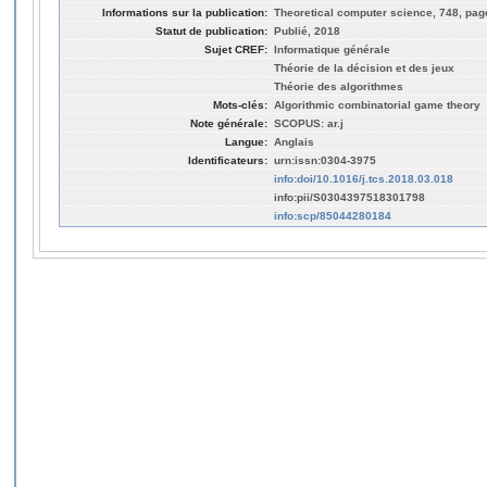
Informations sur la publication:
Theoretical computer science, 748, page
Statut de publication:
Publié, 2018
Sujet CREF:
Informatique générale
Théorie de la décision et des jeux
Théorie des algorithmes
Mots-clés:
Algorithmic combinatorial game theory
Note générale:
SCOPUS: ar.j
Langue:
Anglais
Identificateurs:
urn:issn:0304-3975
info:doi/10.1016/j.tcs.2018.03.018
info:pii/S0304397518301798
info:scp/85044280184