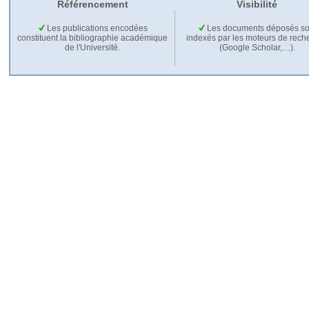
Référencement
Visibilité
Les publications encodées
Les documents déposés so
constituent la bibliographie académique
indexés par les moteurs de rech
de l'Université.
(Google Scholar,…).