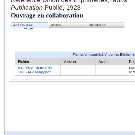
Publication
Publié, 1923
Ouvrage en collaboration
ACCÈS EN LIGNE
DÉTAILS
STATISTIQUES
Fichier(s) numérisé(s) par les Biblioth
Fichier
Version
Accès
Des
VX-013726 18-02-2019
Full
10-15-44 c abbyy.pdf
or f