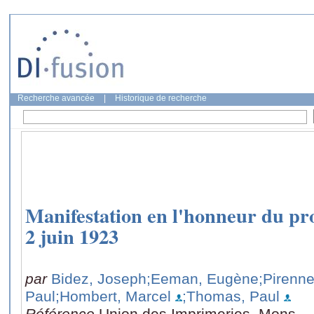
Recherche avancée
|
Historique de recherche
Manifestation en l'honneur du pr
2 juin 1923
par
Bidez, Joseph
;Eeman, Eugène
;Pirenne
Paul
;Hombert, Marcel
;Thomas, Paul
Référence
Union des Imprimeries, Mons