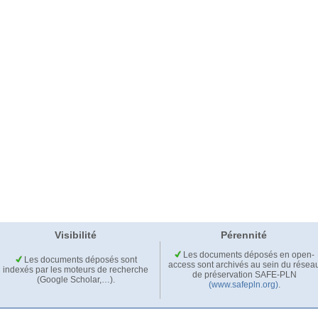
Visibilité
Pérennité
Les documents déposés en open-
Les documents déposés sont
access sont archivés au sein du résea
indexés par les moteurs de recherche
de préservation SAFE-PLN
(Google Scholar,…).
(www.safepln.org)
.