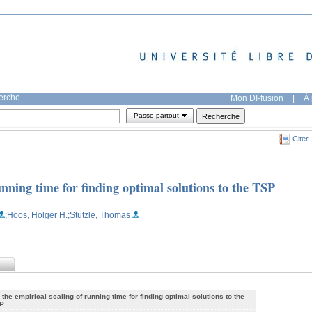
herche
Mon DI-fusion
|
À 
Passe-partout
Citer
unning time for finding optimal solutions to the TSP
;Hoos, Holger H.
;Stützle, Thomas
 the empirical scaling of running time for finding optimal solutions to the
P