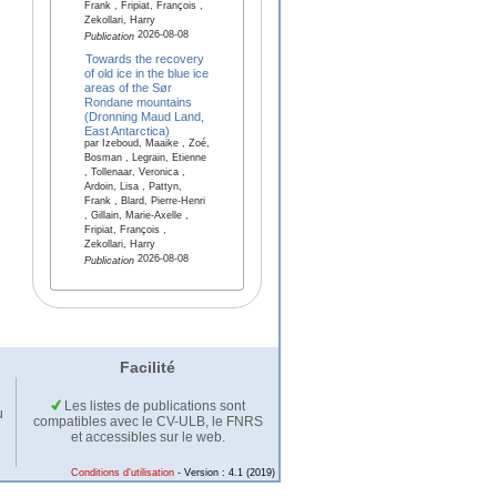
Frank , Fripiat, François ,
Zekollari, Harry
2026-08-08
Publication
Towards the recovery
of old ice in the blue ice
areas of the Sør
Rondane mountains
(Dronning Maud Land,
East Antarctica)
par Izeboud, Maaike , Zoé,
Bosman , Legrain, Etienne
, Tollenaar, Veronica ,
Ardoin, Lisa , Pattyn,
Frank , Blard, Pierre-Henri
, Gillain, Marie-Axelle ,
Fripiat, François ,
Zekollari, Harry
2026-08-08
Publication
Facilité
Les listes de publications sont
u
compatibles avec le CV-ULB, le FNRS
et accessibles sur le web.
Conditions d'utilisation
- Version : 4.1 (2019)