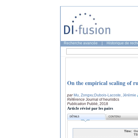
Recherche avancée
|
Historique de rec
On the empirical scaling of r
par
Mu, Zongxu
;Dubois-Lacoste, Jérémie
Référence
Journal of heuristics
Publication
Publié, 2018
Article révisé par les pairs
DÉTAILS
CONTENU
Titre:
On
TS