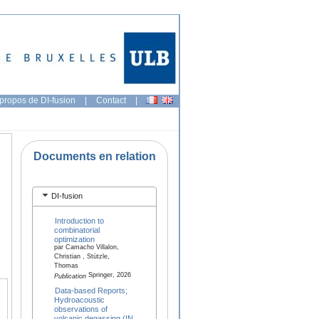
propos de DI-fusion
|
Contact
|
Documents en relation
DI-fusion
Introduction to
combinatorial
optimization
par Camacho Villalon,
Christian , Stützle,
Thomas
Springer, 2026
Publication
Data-based Reports;
Hydroacoustic
observations of
volcanic degassing (IN