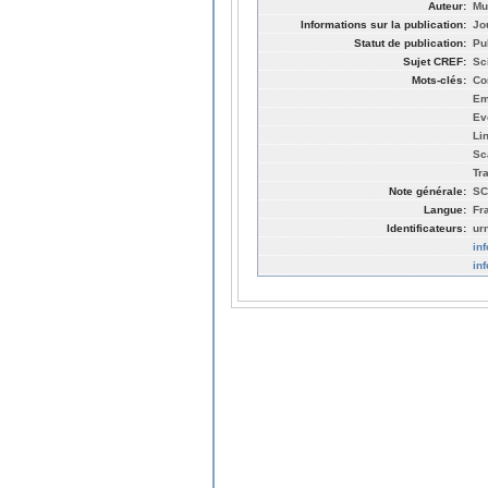
Auteur:
Mu
Informations sur la publication:
Jo
Statut de publication:
Pu
Sujet CREF:
Sc
Mots-clés:
Co
Em
Ev
Li
Sc
Tr
Note générale:
SC
Langue:
Fr
Identificateurs:
ur
in
in