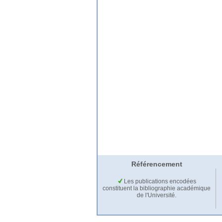
Référencement
Les publications encodées
constituent la bibliographie académique
de l'Université.