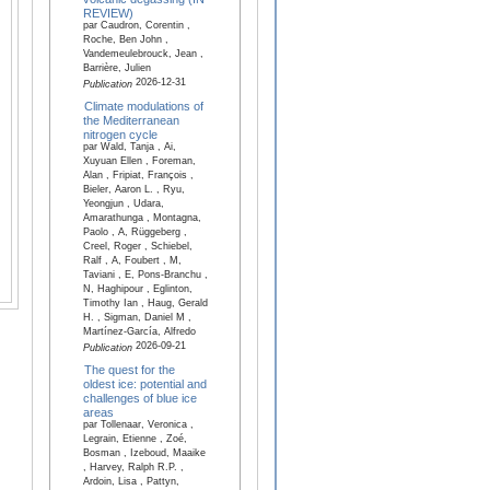
REVIEW)
par Caudron, Corentin ,
Roche, Ben John ,
Vandemeulebrouck, Jean ,
Barrière, Julien
2026-12-31
Publication
Climate modulations of
the Mediterranean
nitrogen cycle
par Wald, Tanja , Ai,
Xuyuan Ellen , Foreman,
Alan , Fripiat, François ,
Bieler, Aaron L. , Ryu,
Yeongjun , Udara,
Amarathunga , Montagna,
Paolo , A, Rüggeberg ,
Creel, Roger , Schiebel,
Ralf , A, Foubert , M,
Taviani , E, Pons-Branchu ,
N, Haghipour , Eglinton,
Timothy Ian , Haug, Gerald
H. , Sigman, Daniel M ,
Martínez-García, Alfredo
2026-09-21
Publication
The quest for the
oldest ice: potential and
challenges of blue ice
areas
par Tollenaar, Veronica ,
Legrain, Etienne , Zoé,
Bosman , Izeboud, Maaike
, Harvey, Ralph R.P. ,
Ardoin, Lisa , Pattyn,