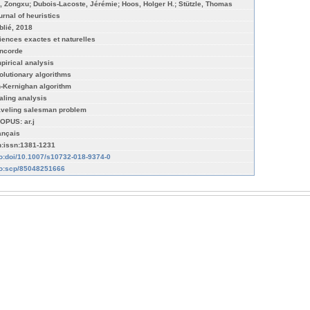
, Zongxu; Dubois-Lacoste, Jérémie; Hoos, Holger H.; Stützle, Thomas
urnal of heuristics
blié, 2018
iences exactes et naturelles
ncorde
pirical analysis
olutionary algorithms
n-Kernighan algorithm
aling analysis
aveling salesman problem
OPUS: ar.j
ançais
n:issn:1381-1231
fo:doi/10.1007/s10732-018-9374-0
fo:scp/85048251666