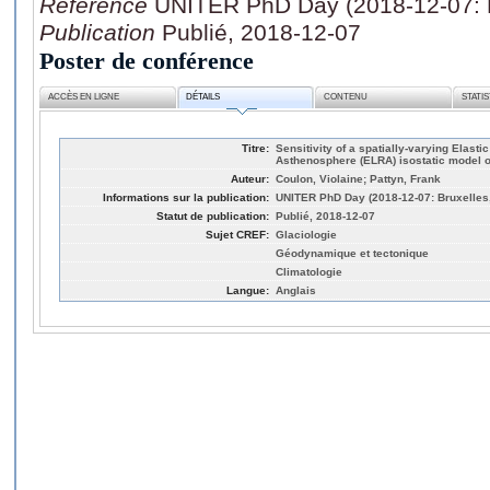
Référence
UNITER PhD Day (2018-12-07: B
Publication
Publié, 2018-12-07
Poster de conférence
ACCÈS EN LIGNE
DÉTAILS
CONTENU
STATI
Titre:
Sensitivity of a spatially-varying Elast
Asthenosphere (ELRA) isostatic model of
Auteur:
Coulon, Violaine; Pattyn, Frank
Informations sur la publication:
UNITER PhD Day (2018-12-07: Bruxelles,
Statut de publication:
Publié, 2018-12-07
Sujet CREF:
Glaciologie
Géodynamique et tectonique
Climatologie
Langue:
Anglais