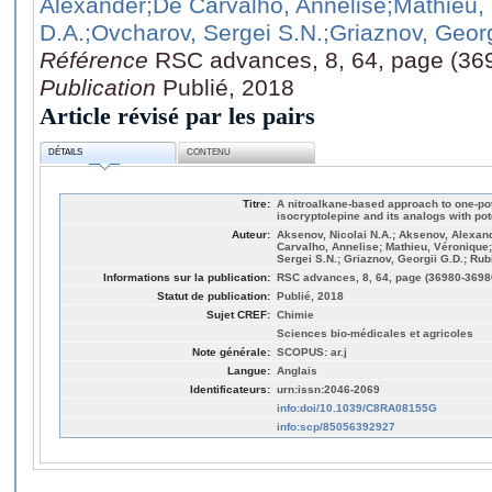
Alexander
;De Carvalho, Annelise
;Mathieu,
D.A.
;Ovcharov, Sergei S.N.
;Griaznov, Georg
Référence
RSC advances, 8, 64, page (36
Publication
Publié, 2018
Article révisé par les pairs
DÉTAILS
CONTENU
Titre:
A nitroalkane-based approach to one-po
isocryptolepine and its analogs with pot
Auteur:
Aksenov, Nicolai N.A.; Aksenov, Alexan
Carvalho, Annelise; Mathieu, Véronique;
Sergei S.N.; Griaznov, Georgii G.D.; Rub
Informations sur la publication:
RSC advances, 8, 64, page (36980-3698
Statut de publication:
Publié, 2018
Sujet CREF:
Chimie
Sciences bio-médicales et agricoles
Note générale:
SCOPUS: ar.j
Langue:
Anglais
Identificateurs:
urn:issn:2046-2069
info:doi/10.1039/C8RA08155G
info:scp/85056392927