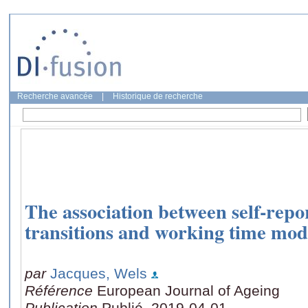
Recherche avancée
|
Historique de recherche
The association between self-repor
transitions and working time mod
par
Jacques, Wels
Référence
European Journal of Ageing
Publication
Publié, 2019-04-01