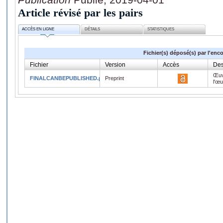
Article révisé par les pairs
ACCÈS EN LIGNE
DÉTAILS
STATISTIQUES
Fichier(s) déposé(s) par l'enc
Fichier
Version
Accès
Des
Œuv
FINALCANBEPUBLISHED.pdf
Preprint
l'œ