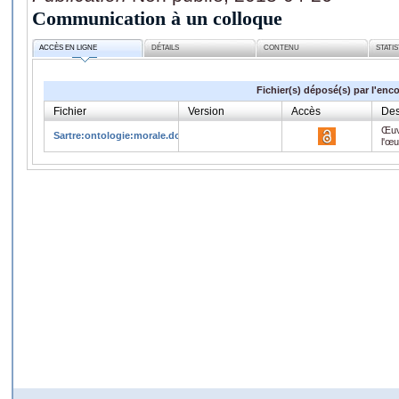
Communication à un colloque
ACCÈS EN LIGNE
DÉTAILS
CONTENU
STATI
Fichier(s) déposé(s) par l'enc
Fichier
Version
Accès
Des
Œuv
Sartre:ontologie:morale.docx
l'œ