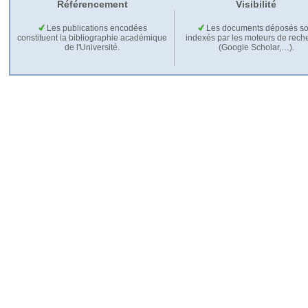
Référencement
Visibilité
Les publications encodées
Les documents déposés so
constituent la bibliographie académique
indexés par les moteurs de rech
de l'Université.
(Google Scholar,…).