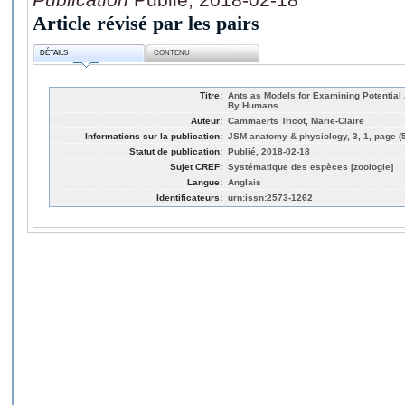
Article révisé par les pairs
DÉTAILS
CONTENU
Titre:
Ants as Models for Examining Potential
By Humans
Auteur:
Cammaerts Tricot, Marie-Claire
Informations sur la publication:
JSM anatomy & physiology, 3, 1, page (5
Statut de publication:
Publié, 2018-02-18
Sujet CREF:
Systématique des espèces [zoologie]
Langue:
Anglais
Identificateurs:
urn:issn:2573-1262