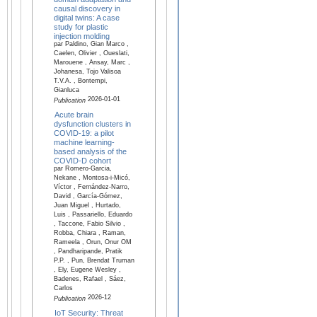
causal discovery in
digital twins: A case
study for plastic
injection molding
par Paldino, Gian Marco ,
Caelen, Olivier , Oueslati,
Marouene , Ansay, Marc ,
Johanesa, Tojo Valisoa
T.V.A. , Bontempi,
Gianluca
2026-01-01
Publication
Acute brain
dysfunction clusters in
COVID-19: a pilot
machine learning-
based analysis of the
COVID-D cohort
par Romero-Garcia,
Nekane , Montosa-i-Micó,
Víctor , Fernández-Narro,
David , García-Gómez,
Juan Miguel , Hurtado,
Luis , Passariello, Eduardo
, Taccone, Fabio Silvio ,
Robba, Chiara , Raman,
Rameela , Orun, Onur OM
, Pandharipande, Pratik
P.P. , Pun, Brendat Truman
, Ely, Eugene Wesley ,
Badenes, Rafael , Sáez,
Carlos
2026-12
Publication
IoT Security: Threat