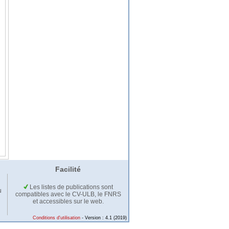
Facilité
Les listes de publications sont
u
compatibles avec le CV-ULB, le FNRS
et accessibles sur le web.
Conditions d'utilisation
- Version : 4.1 (2019)