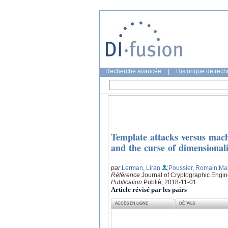
Recherche avancée
|
Historique de rec
Template attacks versus mach
and the curse of dimensionali
par
Lerman, Liran
;Poussier, Romain
;Ma
Référence
Journal of Cryptographic Engin
Publication
Publié, 2018-11-01
Article révisé par les pairs
ACCÈS EN LIGNE
DÉTAILS