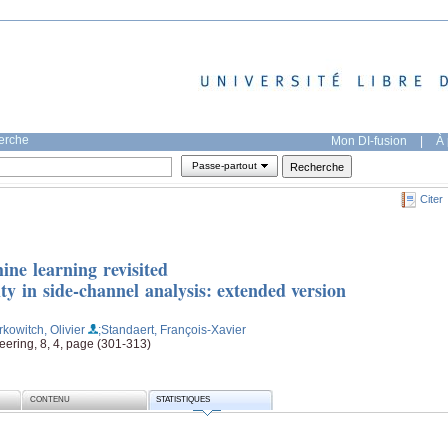
herche
Mon DI-fusion
|
À 
Passe-partout
Citer
ine learning revisited
ty in side-channel analysis: extended version
rkowitch, Olivier
;Standaert, François-Xavier
eering, 8, 4, page (301-313)
CONTENU
STATISTIQUES