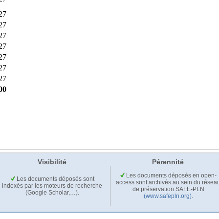
Visibilité
Pérennité
Les documents déposés en open-
Les documents déposés sont
access sont archivés au sein du résea
indexés par les moteurs de recherche
de préservation SAFE-PLN
(Google Scholar,…).
(www.safepln.org)
.