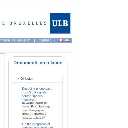
propos de DI-fusion
|
Contact
|
Documents en relation
DI-fusion
Decoding phone pairs
from MEG signals
across speech
modalities
par Zuazo, Xabier de ,
Navas, Eva , Saratxaga,
Ibon , Bourguignon,
Mathieu , Molinaro, N.
2026-07
Publication
On the integration of
domain adaptation and