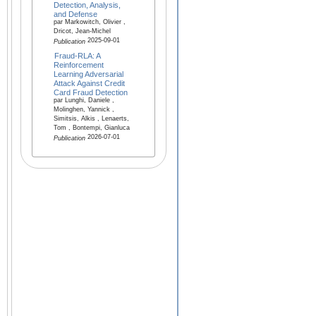
Detection, Analysis,
and Defense
par Markowitch, Olivier ,
Dricot, Jean-Michel
2025-09-01
Publication
Fraud-RLA: A
Reinforcement
Learning Adversarial
Attack Against Credit
Card Fraud Detection
par Lunghi, Daniele ,
Molinghen, Yannick ,
Simitsis, Alkis , Lenaerts,
Tom , Bontempi, Gianluca
2026-07-01
Publication