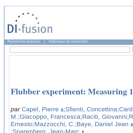
Recherche avancée
|
Historique de recherche
Flubber experiment: Measuring
par
Capel, Pierre
;Sfienti, Concettina
;Card
M.
;Giacoppo, Francesca
;Raciti, Giovanni
;R
Ernesto
;Mazzocchi, C.
;Baye, Daniel Jean
;Sparenberg, Jean-Marc