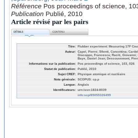
Référence
Pos proceedings of science, 10
Publication
Publié, 2010
Article révisé par les pairs
DÉTAILS
CONTENU
Titre:
Flubber experiment: Measuring 17F Co
Auteur:
Capel, Pierre; Sfienti, Concettina; Carde
Giacoppo, Francesca; Raciti, Giovanni; 
Baye, Daniel Jean; Descouvemont, Pier
Informations sur la publication:
Pos proceedings of science, 103, 026
Statut de publication:
Publié, 2010
Sujet CREF:
Physique atomique et nucléaire
Note générale:
SCOPUS: cp.p
Langue:
Anglais
Identificateurs:
urn:issn:1824-8039
info:scp/85055326499