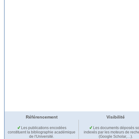
Référencement
Visibilité
Les publications encodées
Les documents déposés so
constituent la bibliographie académique
indexés par les moteurs de rech
de l'Université.
(Google Scholar,…).