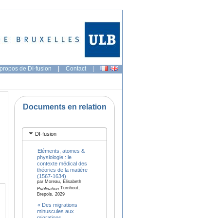
propos de DI-fusion
|
Contact
|
Documents en relation
DI-fusion
Eléments, atomes &
physiologie : le
contexte médical des
théories de la matière
(1567-1634)
par Moreau, Elisabeth
Turnhout,
Publication
Brepols, 2029
« Des migrations
minuscules aux
migrations