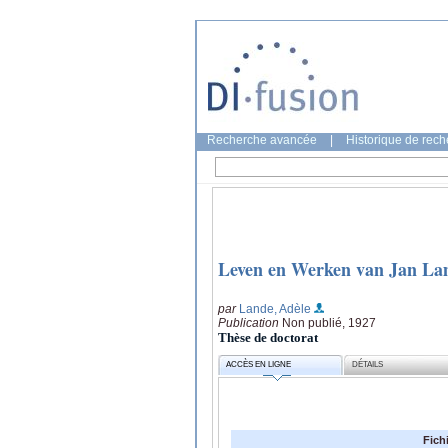
Recherche avancée
|
Historique de rec
Leven en Werken van Jan La
par
Lande, Adèle
Publication
Non publié, 1927
Thèse de doctorat
ACCÈS EN LIGNE
DÉTAILS
Fich