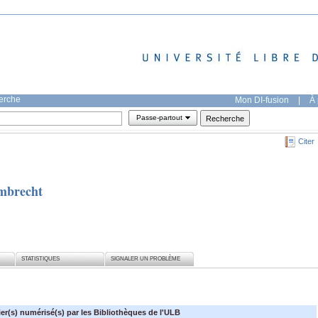
herche
Mon DI-fusion
|
À 
Passe-partout
Citer
mbrecht
STATISTIQUES
SIGNALER UN PROBLÈME
ier(s) numérisé(s) par les Bibliothèques de l'ULB