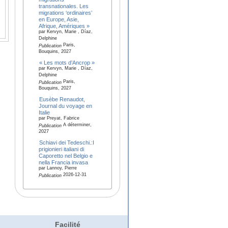
transnationales. Les
migrations ‘ordinaires’
en Europe, Asie,
Afrique, Amériques »
par Kervyn, Marie , Díaz,
Delphine
Paris,
Publication
Bouquins, 2027
« Les mots d’Ancrop »
par Kervyn, Marie , Díaz,
Delphine
Paris,
Publication
Bouquins, 2027
Eusèbe Renaudot,
Journal du voyage en
Italie
par Preyat, Fabrice
A déterminer,
Publication
2027
Schiavi dei Tedeschi.:I
prigionieri italiani di
Caporetto nel Belgio e
nella Francia invasa
par Lannoy, Pierre
2026-12-31
Publication
Facilité