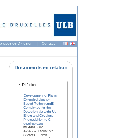
propos de DI-fusion
|
Contact
|
Documents en relation
DI-fusion
Development of Planar
Extended Ligand-
Based Ruthenium(II)
Complexes for the
Detection via Light-Up
Effect and Covalent
Photoaddition to G-
quadruplexes
par Jiang, Julie
Faculté des
Publication
Sciences – Chimie,