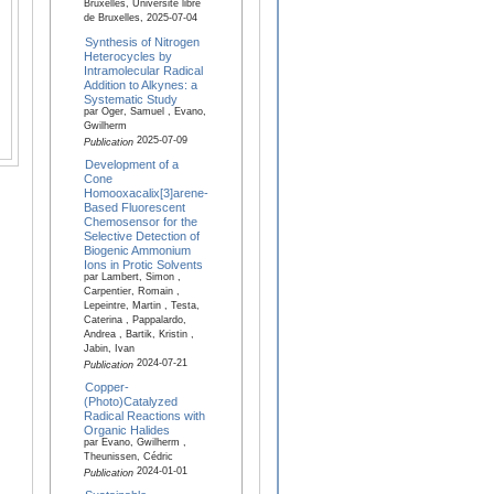
Bruxelles, Université libre
de Bruxelles, 2025-07-04
Synthesis of Nitrogen
Heterocycles by
Intramolecular Radical
Addition to Alkynes: a
Systematic Study
par Oger, Samuel , Evano,
Gwilherm
2025-07-09
Publication
Development of a
Cone
Homooxacalix[3]arene-
Based Fluorescent
Chemosensor for the
Selective Detection of
Biogenic Ammonium
Ions in Protic Solvents
par Lambert, Simon ,
Carpentier, Romain ,
Lepeintre, Martin , Testa,
Caterina , Pappalardo,
Andrea , Bartik, Kristin ,
Jabin, Ivan
2024-07-21
Publication
Copper-
(Photo)Catalyzed
Radical Reactions with
Organic Halides
par Evano, Gwilherm ,
Theunissen, Cédric
2024-01-01
Publication