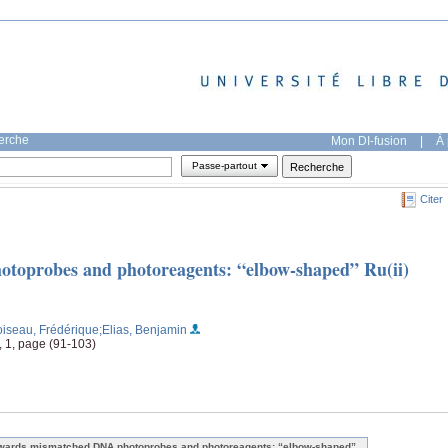
herche
Mon DI-fusion
|
À 
Passe-partout
Citer
toprobes and photoreagents: “elbow-shaped” Ru(ii)
oiseau, Frédérique
;Elias, Benjamin
4, 1, page (91-103)
wards mismatched DNA photoprobes and photoreagents: “elbow-shaped”