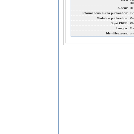
Ru
Auteur:
De
Informations sur la publication:
In
Statut de publication:
Pu
Sujet CREF:
Ph
Langue:
Fr
Identificateurs:
ur