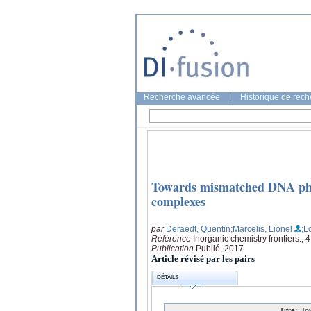
Recherche avancée
|
Historique de rec
Towards mismatched DNA pho
complexes
par
Deraedt, Quentin
;Marcelis, Lionel
;L
Référence
Inorganic chemistry frontiers., 
Publication
Publié, 2017
Article révisé par les pairs
DÉTAILS
Titre:
To