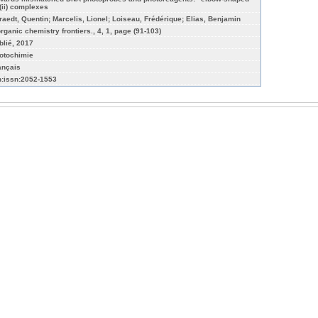
(ii) complexes
raedt, Quentin; Marcelis, Lionel; Loiseau, Frédérique; Elias, Benjamin
organic chemistry frontiers., 4, 1, page (91-103)
blié, 2017
otochimie
ançais
n:issn:2052-1553