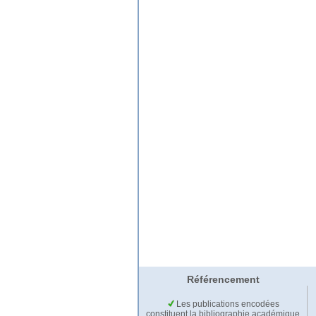
Référencement
Les publications encodées
constituent la bibliographie académique