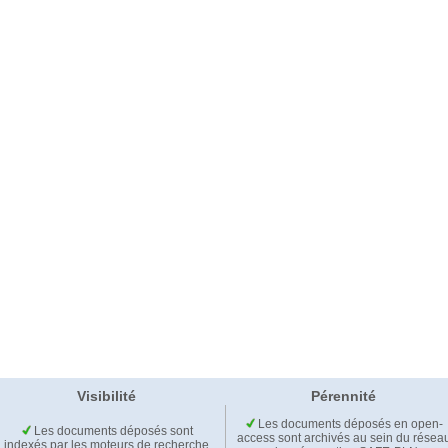
Visibilité
Pérennité
Les documents déposés en open-
Les documents déposés sont
access sont archivés au sein du résea
indexés par les moteurs de recherche