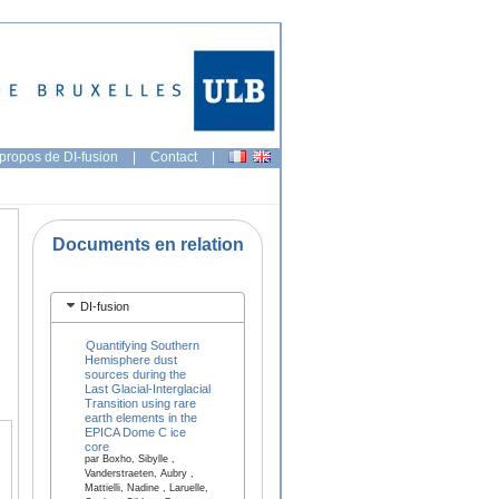
propos de DI-fusion
|
Contact
|
Documents en relation
DI-fusion
Quantifying Southern
Hemisphere dust
sources during the
Last Glacial-Interglacial
Transition using rare
earth elements in the
EPICA Dome C ice
core
par Boxho, Sibylle ,
Vanderstraeten, Aubry ,
Mattielli, Nadine , Laruelle,