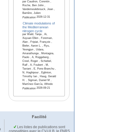
par Caudron, Corentin ,
Roche, Ben John ,
Vandemeulebrouck, Jean ,
Barrière, Julien
2026-12-31
Publication
Climate modulations of
the Mediterranean
nitrogen cycle
par Wald, Tanja , Ai,
Xuyuan Ellen , Foreman,
Alan , Fripiat, François ,
Bieler, Aaron L. , Ryu,
Yeongjun , Udara,
Amarathunga , Montagna,
Paolo , A, Rüggeberg ,
Creel, Roger , Schiebel,
Ralf , A, Foubert , M,
Taviani , E, Pons-Branchu ,
N, Haghipour , Eglinton,
Timothy Ian , Haug, Gerald
H. , Sigman, Daniel M ,
Martínez-García, Alfredo
2026-09-21
Publication
Facilité
Les listes de publications sont
u
compatibles avec le CV-ULB, le FNRS