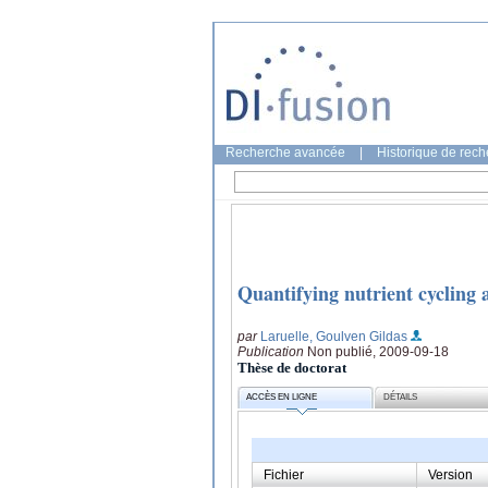
Recherche avancée
|
Historique de rec
Quantifying nutrient cycling a
par
Laruelle, Goulven Gildas
Publication
Non publié, 2009-09-18
Thèse de doctorat
ACCÈS EN LIGNE
DÉTAILS
Fichier
Version