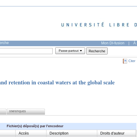
herche
Mon DI-fusion
|
À 
Passe-partout
Citer
nd retention in coastal waters at the global scale
STATISTIQUES
Fichier(s) déposé(s) par l'encodeur
Accès
Description
Droits d'auteur