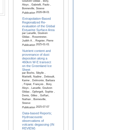
Goulven Gildas , Bory,
Aloys , Gabrielli, Paolo ,
Bonneville, Steeve
2026-08-01
Publication
Extrapolation-Based
Regionalized Re-
evaluation of the Global
Estuarine Surface Area
par Laruelle, Goulven
Gildas , Rosentreter,
Judith A. , Regnier, Pierre
2025-01-01
Publication
Nutrient content and
provenance of dust
deposition along a
460km W-E transect
on the Greenland Ice
Sheet
par Boxho, Sibylle ,
Mattielli, Nadine , Deboudt,
Karine , Delmonte, Barbara
, Fripiat, François , Bory,
Aloys , Laruelle, Goulven
Gildas , Opfergelt, Sophie ,
Denis, Gilles , Goffart,
Nathan , Bonneville,
Steeve
2025-07-07
Publication
Data-based Reports;
Hydroacoustic
observations of
volcanic degassing (IN
REVIEW)